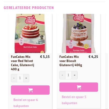
GERELATEERDE PRODUCTEN
FunCakes Mix
FunCakes Mix
€
5,15
€
4,25
voor Red Velvet
voor Biscuit
Cake, Glutenvrij
Glutenvrij 400g
400 g
FunCakes Mix voor Biscuit Glutenvrij 40
F
FunCakes Mix voor Red Velvet Cake, Glutenvrij 400 g aantal
Bestel en spaar 5
Bestel en spaar 6
bakpunten
bakpunten