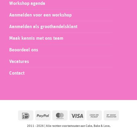
Workshop agenda
Aanmelden voor een workshop
Aanmelden als groothandelsklant
Maak kennis met ons team
Beoordeel ons
Vacatures
Contact
IDeal
PayPal
MasterCard
Visa
Cash
Bank
on
Transfer
2011 - 2026 | Alle rechten voorbehouden aan Cake, Bake & Love,
Pickup