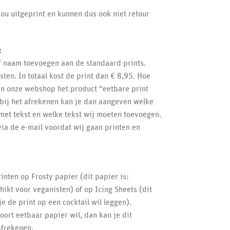
ou uitgeprint en kunnen dus ook niet retour
:
of naam toevoegen aan de standaard prints.
ten. In totaal kost de print dan € 8,95. Hoe
 in onze webshop het product “eetbare print
bij het afrekenen kan je dan aangeven welke
 met tekst en welke tekst wij moeten toevoegen.
via de e-mail voordat wij gaan printen en
inten op Frosty papier (dit papier is:
chikt voor veganisten) of op Icing Sheets (dit
e de print op een cocktail wil leggen).
ort eetbaar papier wil, dan kan je dit
afrekenen.