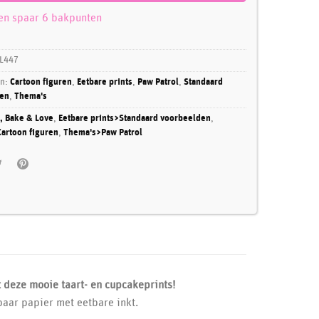
 en spaar 6 bakpunten
L447
ën:
Cartoon figuren
,
Eetbare prints
,
Paw Patrol
,
Standaard
en
,
Thema's
, Bake & Love
,
Eetbare prints>Standaard voorbeelden
,
artoon figuren
,
Thema's>Paw Patrol
t deze mooie taart- en cupcakeprints!
baar papier met eetbare inkt.