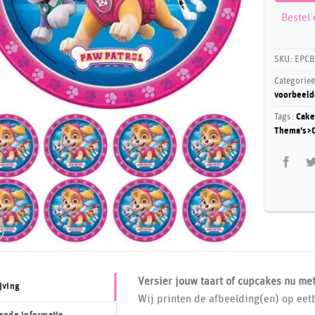
Bestel
SKU:
EPCB
Categorie
voorbeeld
Tags:
Cake
Thema's>C
Versier jouw taart of cupcakes nu me
jving
Wij printen de afbeelding(en) op eet