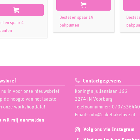
Bestel en spaar 19
Bestel 
el en spaar 4
bakpunten
bakpun
punten
wsbrief
Contactgegevens
e nu in voor onze nieuwsbrief
Koningin Julianalaan 166
op de hoogte van het laatste
2274 JN Voorburg
n onze workshopdata!
Telefoonnummer: 0707536440
Email: info@cakebakelove.nl
ik wil mij aanmelden
Volg ons via Instagram