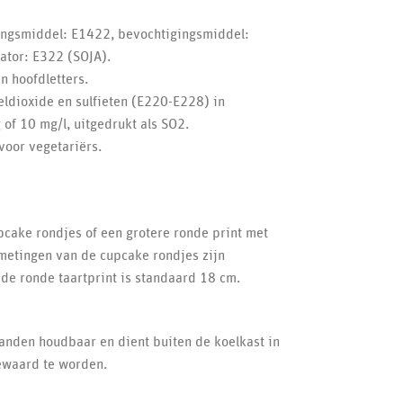
kingsmiddel: E1422, bevochtigingsmiddel:
ator: E322 (SOJA).
n hoofdletters.
ldioxide en sulfieten (E220-E228) in
of 10 mg/l, uitgedrukt als SO2.
 voor vegetariërs.
pcake rondjes of een grotere ronde print met
metingen van de cupcake rondjes zijn
de ronde taartprint is standaard 18 cm.
anden houdbaar en dient buiten de koelkast in
ewaard te worden.