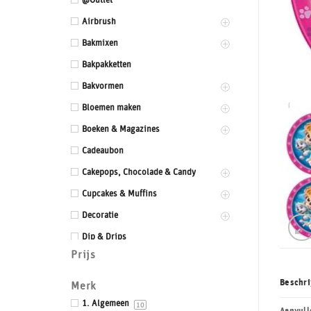
@Outlet
Airbrush
Bakmixen
Bakpakketten
Bakvormen
Bloemen maken
Boeken & Magazines
Cadeaubon
Cakepops, Chocolade & Candy
Cupcakes & Muffins
Decoratie
Dip & Drips
Prijs
Dozen & Dummies
Drums & Boards
Beschri
Merk
Eetbaar kant
1. Algemeen
10