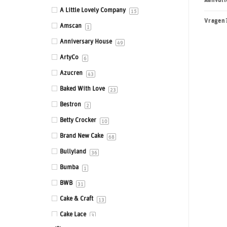
Aanvull
Eetbare prints
A Little Lovely Company
15
Vragen
Fondant, Icing & Marsepein
Amscan
1
Gepersonaliseerde Taarttoppers
Anniversary House
49
Gereedschappen & Materialen
ArtyCo
6
Icing
Azucren
43
Impressie en Embossing matten &
Baked With Love
23
stempels
Bestron
2
Ingrediënten
Betty Crocker
10
Isomalt
Brand New Cake
68
Kleurstoffen
Bullyland
36
Siliconen mallen
Bumba
1
Smaakstoffen
BWB
31
Standaards
Cake & Craft
13
Stencils
Cake Lace
3
Sugar Press