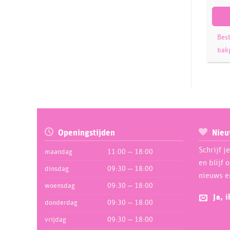
Modecor
32
Molen de Hoop
3
Best
Nielsen Massey
1
bak
Overig
132
PartyDeco
36
Pastime
18
PatchworkCutters
8
Patisse
44
Openingstijden
Nieu
PME
595
Schrijf j
maandag
11:00 — 18:00
Porto Formas
20
en blijf 
dinsdag
09:30 — 18:00
Rainbow Dust
nieuws e
78
woensdag
09:30 — 18:00
Renshaw
8
Ja, 
donderdag
09:30 — 18:00
Robert Haynes
1
vrijdag
09:30 — 18:00
Rolkem
5