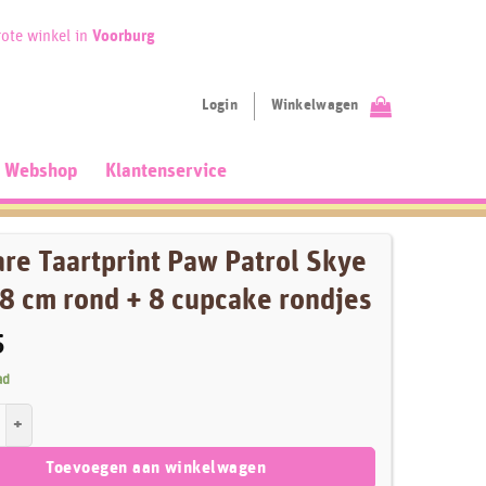
ote winkel in
Voorburg
Login
Winkelwagen
Webshop
Klantenservice
re Taartprint Paw Patrol Skye
18 cm rond + 8 cupcake rondjes
5
ad
aartprint Paw Patrol Skye 2 - 18 cm rond + 8 cupcake rondjes aantal
Toevoegen aan winkelwagen