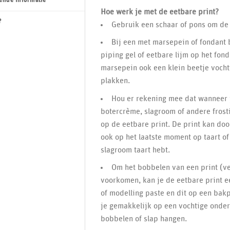
ende informatie
Hoe werk je met de eetbare print?
?
Gebruik een schaar of pons om de 
Bij een met marsepein of fondant 
piping gel of eetbare lijm op het fon
marsepein ook een klein beetje vocht
plakken.
Hou er rekening mee dat wanneer j
botercrème, slagroom of andere frosti
op de eetbare print. De print kan doo
ook op het laatste moment op taart o
slagroom taart hebt.
Om het bobbelen van een print (ve
voorkomen, kan je de eetbare print e
of modelling paste en dit op een bakp
je gemakkelijk op een vochtige onder
bobbelen of slap hangen.