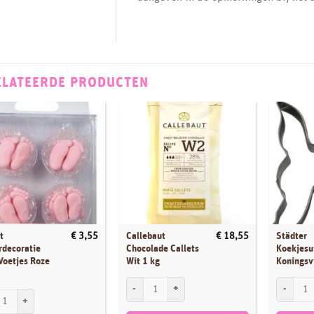
ELATEERDE PRODUCTEN
t
Callebaut
Städter
€
3,55
€
18,55
rdecoratie
Chocolade Callets
Koekjesu
Voetjes Roze
Wit 1 kg
Koningsv
Callebaut Chocolade Callets Wit 1 kg aantal
Städter K
t Suikerdecoratie Baby Voetjes Roze pk/24 aantal