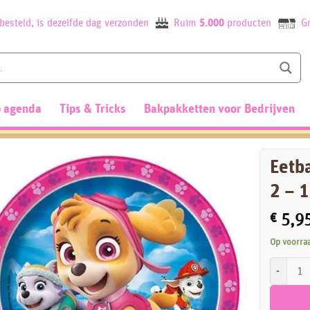
besteld, is dezelfde dag verzonden
Ruim
5.000
producten
Gr
 agenda
Tips & Tricks
Bakpakketten voor Bedrijven
Eetba
2 – 
€
5,9
Op voorra
Eetbare T