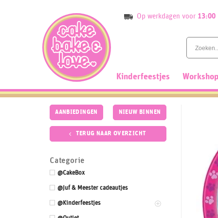
Skip
Op werkdagen voor
13:00
to
content
Kinderfeestjes
Workshop
AANBIEDINGEN
NIEUW BINNEN
TERUG NAAR OVERZICHT
Categorie
@CakeBox
@Juf & Meester cadeautjes
@Kinderfeestjes