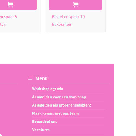
en spaar 5
Bestel en spaar 19
Bestel en 
ten
bakpunten
bakpunte
Menu
Workshop agenda
Aanmelden voor een workshop
Aanmelden als groothandelsklant
Maak kennis met ons team
Beoordeel ons
Vacatures