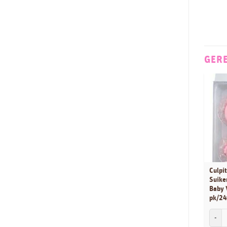
Handstand Kitchen
9
Het Vriendenboek
2
House of Marie
134
JEM
46
GER
Jillbeesz
9
Karen Davies
68
Katy Sue
93
La Cucina
1
LaCucina
1
Leman
28
LorAnn
53
Culpit
LOYAL
Suike
9
Baby 
Madame LouLou
1
pk/24
Magic Colours
6
Culpit
Marvelous Molds
5