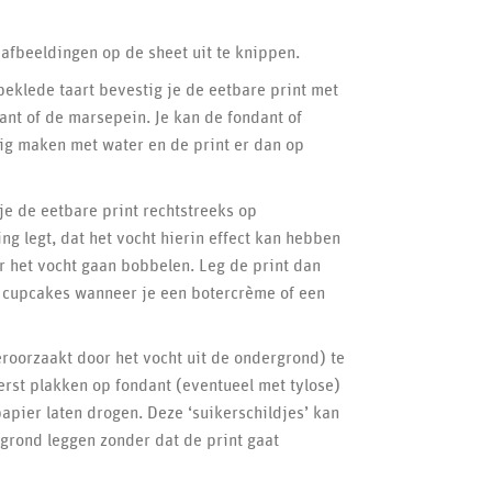
afbeeldingen op de sheet uit te knippen.
beklede taart bevestig je de eetbare print met
dant of de marsepein. Je kan de fondant of
ig maken met water en de print er dan op
e de eetbare print rechtstreeks op
ng legt, dat het vocht hierin effect kan hebben
r het vocht gaan bobbelen. Leg de print dan
f cupcakes wanneer je een botercrème of een
roorzaakt door het vocht uit de ondergrond) te
erst plakken op fondant (eventueel met tylose)
apier laten drogen. Deze ‘suikerschildjes’ kan
grond leggen zonder dat de print gaat