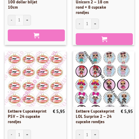
100 dollar biljet
Unicorn 2 – 18 cm
10cm
rond + 8 cupcake
rondjes
Eetbare Taartprint 100 dollar biljet 10cm aantal
Eetbare Taartprint Unicorn 2 - 18 cm ron
Eetbare Cupcakeprint
Eetbare Cupcakeprint
€
5,95
€
5,95
PSV – 24 cupcake
LOL Surprise 2 – 24
rondjes
cupcake rondjes
Eetbare Cupcakeprint PSV - 24 cupcake rondjes aantal
Eetbare Cupcakeprint LOL Surprise 2 - 2