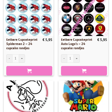
Eetbare Cupcakeprint
Eetbare Cupcakeprint
€
5,95
€
5,95
Spiderman 2 – 24
Auto Logo’s – 24
cupcake rondjes
cupcake rondjes
Eetbare Cupcakeprint Spiderman 2 - 24 cupcake rondjes aantal
Eetbare Cupcakeprint Auto Logo's - 24 c