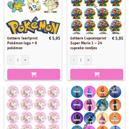
Eetbare Taartprint
Eetbare Cupcakeprint
€
5,95
€
5,95
Pokémon logo + 6
Super Mario 1 – 24
pokémon
cupcake rondjes
Eetbare Taartprint Pokémon logo + 6 pokémon aantal
Eetbare Cupcakeprint Super Mario 1 - 24