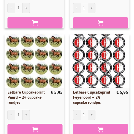
Eetbare Cupcakeprint Bumba - 24 cupcake rondjes aantal
Eetbare Cupcakeprint Voetbal - 24 cupca
Eetbare Cupcakeprint
Eetbare Cupcakeprint
€
5,95
€
5,95
Paard – 24 cupcake
Feyenoord – 24
rondjes
cupcake rondjes
Eetbare Cupcakeprint Paard - 24 cupcake rondjes aantal
Eetbare Cupcakeprint Feyenoord - 24 cup