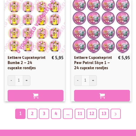
Eetbare Cupcakeprint
Eetbare Cupcakeprint
€
5,95
€
5,95
Bumba 2 – 24
Paw Patrol Skye 1 –
cupcake rondjes
24 cupcake rondjes
Eetbare Cupcakeprint Bumba 2 - 24 cupcake rondjes aantal
Eetbare Cupcakeprint Paw Patrol Skye 1 
1
2
3
4
…
11
12
13