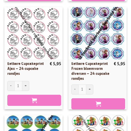
Eetbare Cupcakeprint
Eetbare Cupcakeprint
€
5,95
€
5,95
Ajax – 24 cupcake
Frozen bloemvorm
rondjes
diversen – 24 cupcake
rondjes
Eetbare Cupcakeprint Ajax - 24 cupcake rondjes aantal
Eetbare Cupcakeprint Frozen bloemvorm d