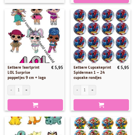
Eetbare Taartprint
Eetbare Cupcakeprint
€
5,95
€
5,95
LOL Surprise
Spiderman 1 – 24
poppetjes 9 cm + logo
cupcake rondjes
Eetbare Taartprint LOL Surprise poppetjes 9 cm + logo aantal
Eetbare Cupcakeprint Spiderman 1 - 24 c