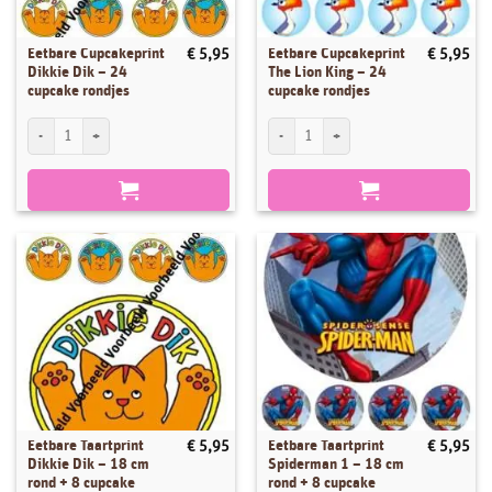
Eetbare Cupcakeprint
Eetbare Cupcakeprint
€
5,95
€
5,95
Dikkie Dik – 24
The Lion King – 24
cupcake rondjes
cupcake rondjes
Eetbare Cupcakeprint Dikkie Dik - 24 cupcake rondjes aantal
Eetbare Cupcakeprint The Lion King - 24
Eetbare Taartprint
Eetbare Taartprint
€
5,95
€
5,95
Dikkie Dik – 18 cm
Spiderman 1 – 18 cm
rond + 8 cupcake
rond + 8 cupcake