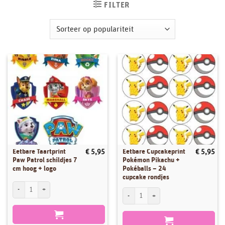
FILTER
Eetbare Taartprint
Eetbare Cupcakeprint
€
5,95
€
5,95
Paw Patrol schildjes 7
Pokémon Pikachu +
cm hoog + logo
Pokéballs – 24
cupcake rondjes
Eetbare Taartprint Paw Patrol schildjes 7 cm hoog + logo aantal
Eetbare Cupcakeprint Pokémon Pikachu +