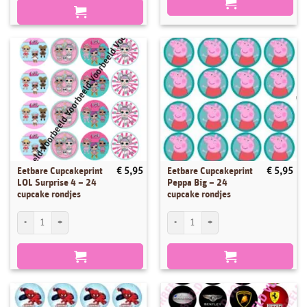
Eetbare Cupcakeprint
Eetbare Cupcakeprint
€
5,95
€
5,95
LOL Surprise 4 – 24
Peppa Big – 24
cupcake rondjes
cupcake rondjes
Eetbare Cupcakeprint LOL Surprise 4 - 24 cupcake rondjes aantal
Eetbare Cupcakeprint Peppa Big - 24 cup