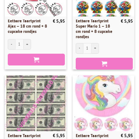
Eetbare Taartprint
Eetbare Taartprint
€
5,95
€
5,95
Ajax – 18 cm rond + 8
Super Mario 1 – 18
cupcake rondjes
cm rond + 8 cupcake
rondjes
Eetbare Taartprint Ajax - 18 cm rond + 8 cupcake rondjes aantal
Eetbare Taartprint Super Mario 1 - 18 cm
Eetbare Taartprint
Eetbare Taartprint
€
5,95
€
5,95