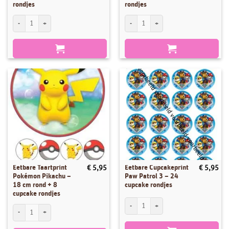
rondjes
rondjes
Eetbare Taartprint Dikkie Dik - 18 cm rond + 8 cupcake rondjes aantal
Eetbare Taartprint Spiderman 1 - 18 cm r
Eetbare Taartprint
Eetbare Cupcakeprint
€
5,95
€
5,95
Pokémon Pikachu –
Paw Patrol 3 – 24
18 cm rond + 8
cupcake rondjes
cupcake rondjes
Eetbare Cupcakeprint Paw Patrol 3 - 24 
Eetbare Taartprint Pokémon Pikachu - 18 cm rond + 8 cupcake rondjes aantal