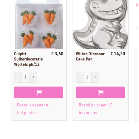
Culpitt
Wilton Dinosaur
€
3,60
€
14,20
Suikerdecoratie
Cake Pan
Wortels pk/12
Culpitt Suikerdecoratie Wortels pk/12 aantal
Wilton Dinosaur Cake Pan aantal
D
Bestel en spaar 4
Bestel en spaar 15
bakpunten
bakpunten