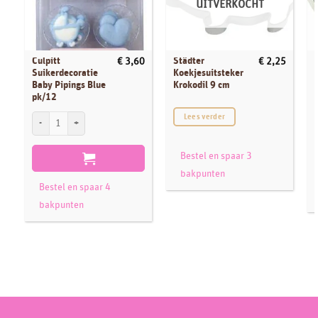
UITVERKOCHT
Culpitt
Städter
€
3,60
€
2,25
Suikerdecoratie
Koekjesuitsteker
Baby Pipings Blue
Krokodil 9 cm
pk/12
P
Culpitt Suikerdecoratie Baby Pipings Blue pk/12 aantal
Lees verder
Bestel en spaar 3
bakpunten
Bestel en spaar 4
bakpunten