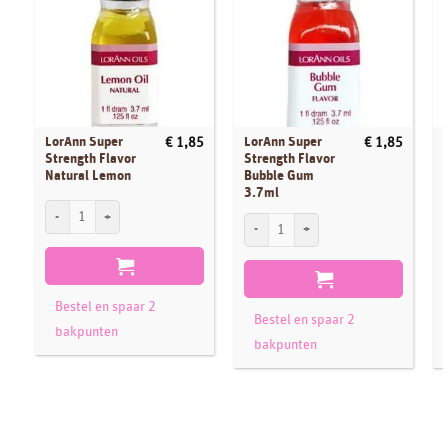
LorAnn Super
LorAnn Super
€
1,85
€
1,85
Strength Flavor
Strength Flavor
Natural Lemon
Bubble Gum
3.7ml
LorAnn Super Strength Flavor Natural Lemon aantal
LorAnn Super Strength Flavor Bubble Gum
L
Bestel en spaar 2
Bestel en spaar 2
bakpunten
bakpunten