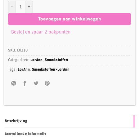
LorAnn Super Strength Flavor Vanilla Butternut aantal
Toevoegen aan winkelwagen
Bestel en spaar 2 bakpunten
SKU:
L0310
Categorieën:
LorAnn
,
Smaakstoffen
Tags:
LorAnn
,
Smaakstoffen>LorAnn
Beschrijving
Aanvullende informatie