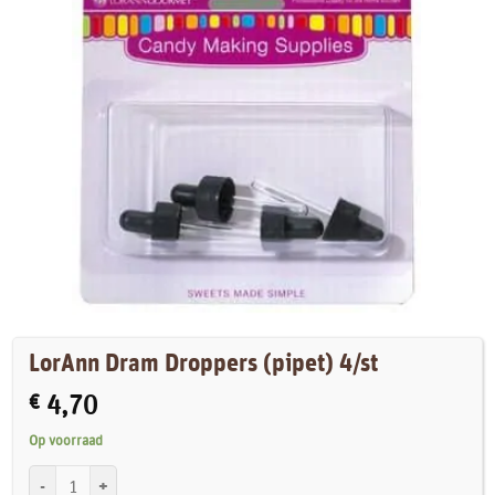
LorAnn Dram Droppers (pipet) 4/st
€
4,70
Op voorraad
LorAnn Dram Droppers (pipet) 4/st aantal