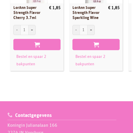
LorAnn Super
LorAnn Super
€
1,85
€
1,85
Strength Flavor
Strength Flavor
Cherry 3.7ml
Sparkling Wine
LorAnn Super Strength Flavor Cherry 3.7ml aantal
LorAnn Super Strength Flavor Sparkling 
L
Bestel en spaar 2
Bestel en spaar 2
bakpunten
bakpunten
Contactgegevens
Koningin Julianalaan 166
2274 JN Voorburg