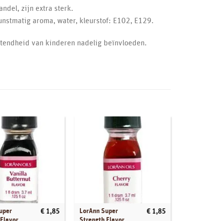
del, zijn extra sterk.
nstmatig aroma, water, kleurstof: E102, E129.
ettendheid van kinderen nadelig beïnvloeden.
uper
LorAnn Super
LorAnn Supe
€
1,85
€
1,85
 Flavor
Strength Flavor
Strength Fla