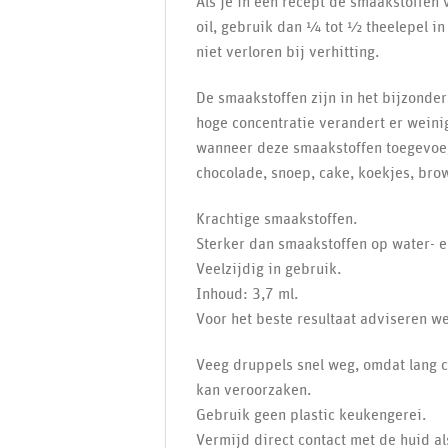
Als je in een recept de smaakstoffen
oil, gebruik dan ¼ tot ½ theelepel in
niet verloren bij verhitting.
De smaakstoffen zijn in het bijzonde
hoge concentratie verandert er weini
wanneer deze smaakstoffen toegevoeg
chocolade, snoep, cake, koekjes, bro
Krachtige smaakstoffen.
Sterker dan smaakstoffen op water- e
Veelzijdig in gebruik.
Inhoud: 3,7 ml.
Voor het beste resultaat adviseren we
Veeg druppels snel weg, omdat lang 
kan veroorzaken.
Gebruik geen plastic keukengerei.
Vermijd direct contact met de huid al