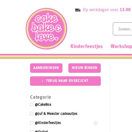
Skip
Op werkdagen voor
13:00
to
content
Kinderfeestjes
Workshop
AANBIEDINGEN
NIEUW BINNEN
TERUG NAAR OVERZICHT
Categorie
@CakeBox
@Juf & Meester cadeautjes
@Kinderfeestjes