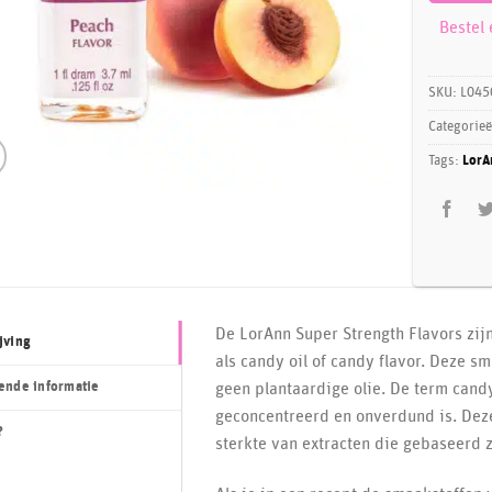
Bestel
SKU:
L045
Categorie
Tags:
LorA
De LorAnn Super Strength Flavors zij
jving
als candy oil of candy flavor. Deze sm
ende informatie
geen plantaardige olie. De term candy
geconcentreerd en onverdund is. Deze
?
sterkte van extracten die gebaseerd z