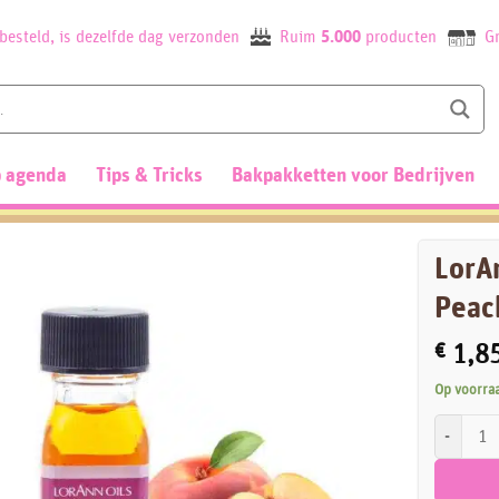
besteld, is dezelfde dag verzonden
Ruim
5.000
producten
Gr
 agenda
Tips & Tricks
Bakpakketten voor Bedrijven
LorA
Peac
€
1,8
Op voorra
LorAnn Sup