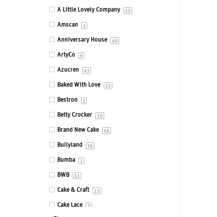
Eetbare prints
A Little Lovely Company
15
Fondant, Icing & Marsepein
Amscan
1
Gepersonaliseerde Taarttoppers
Anniversary House
49
Gereedschappen & Materialen
ArtyCo
6
Icing
Azucren
43
Impressie en Embossing matten &
Baked With Love
23
stempels
Bestron
2
Ingrediënten
Betty Crocker
10
Isomalt
Brand New Cake
68
Kleurstoffen
Bullyland
36
Siliconen mallen
Bumba
1
Smaakstoffen
BWB
31
Standaards
Cake & Craft
13
Stencils
Cake Lace
3
Sugar Press