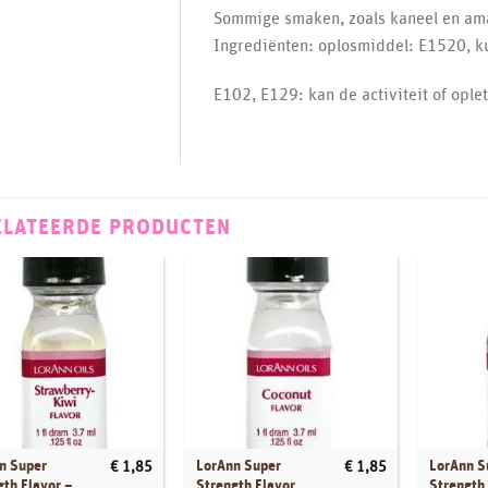
Sommige smaken, zoals kaneel en aman
Ingrediënten: oplosmiddel: E1520, ku
E102, E129: kan de activiteit of opl
ELATEERDE PRODUCTEN
n Super
LorAnn Super
LorAnn S
€
1,85
€
1,85
gth Flavor –
Strength Flavor
Strength