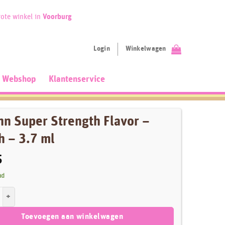
ote winkel in
Voorburg
Login
Winkelwagen
Webshop
Klantenservice
nn Super Strength Flavor –
h – 3.7 ml
5
ad
er Strength Flavor - Peach - 3.7 ml aantal
Toevoegen aan winkelwagen