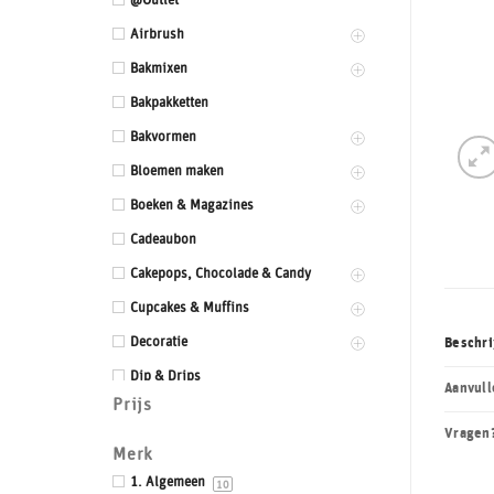
@Outlet
Airbrush
Bakmixen
Bakpakketten
Bakvormen
Bloemen maken
Boeken & Magazines
Cadeaubon
Cakepops, Chocolade & Candy
Cupcakes & Muffins
Decoratie
Beschri
Dip & Drips
Aanvull
Prijs
Dozen & Dummies
Vragen
Drums & Boards
Merk
Eetbaar kant
1. Algemeen
10