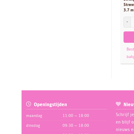
Straw
Dekoback
25
3.7 m
Dekofee
11
LorAnn
Dekora
174
Diversen
8
Dobla
2
Best
Dr Oetker
10
bak
EuroVanille
2
FMM
81
Folat
1
FPC Sugarcraft
19
FunCakes
860
Openingstijden
Nieu
Ginger Ray
19
Schrijf j
maandag
11:00 — 18:00
Glytter
9
en blijf 
dinsdag
09:30 — 18:00
Günthart
4
nieuws e