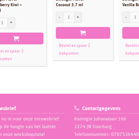
berry Kiwi –
Coconut 3.7 ml
Vanilla B
l
LorAnn Super Strength Flavor Coconut 3.7 ml aan
LorAnn Su
 Super Strength Flavor - Strawberry Kiwi - 3.7 ml aantal
Bestel en spaar 2
Bestel 
el en spaar 2
bakpunten
bakpun
punten
wsbrief
Contactgegevens
e nu in voor onze nieuwsbrief
Koningin Julianalaan 166
op de hoogte van het laatste
2274 JN Voorburg
n onze workshopdata!
Telefoonnummer: 0707536440