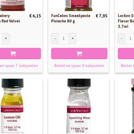
Bakery
FunCakes Smaakpasta
LorAnn S
€
6,15
€
7,95
 Red Velvet
Pistache 80 g
Flavor B
3.7ml
kery Emulsion Red Velvet 112gr aantal
FunCakes Smaakpasta Pistache 80 g aantal
LorAnn Su
 en spaar 7 bakpunten
Bestel en spaar 8 bakpunten
Bestel 