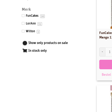
Drums & Boards
Merk
Eetbaar kant
FunCakes
30
Eetbare prints
LorAnn
51
Fondant, Icing & Marsepein
Wilton
1
FunCake
Mango 1
Gepersonaliseerde Taarttoppers
Show only products on sale
Gereedschappen & Materialen
FunCakes
In stock only
Icing
Impressie en Embossing matten & stempels
Ingrediënten
Bestel
Isomalt
Kleurstoffen
Siliconen mallen
Smaakstoffen
Standaards