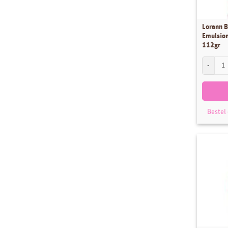
Lorann 
Emulsion
112gr
Lorann Ba
Bestel