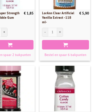
uper Strength
LorAnn Clear Artificial
€
1,85
€
5,90
ubble Gum
Vanilla Extract -118
ml-
per Strength Flavor Bubble Gum 3.7ml aantal
LorAnn Clear Artificial Vanilla Extract -118 ml- aant
en spaar 2 bakpunten
Bestel en spaar 6 bakpunten