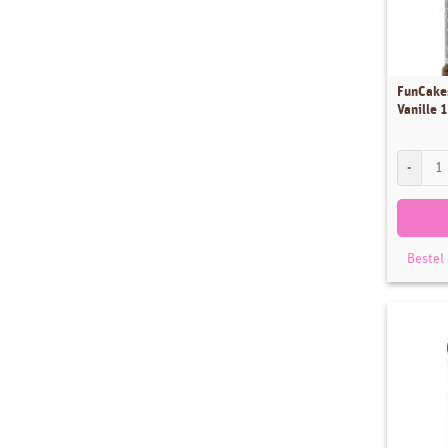
Stencils
Sugar Press
Thema's
FunCake
Uitdeelzakjes
Vanille 
Uitstekers
FunCakes 
Workshops
Bestel