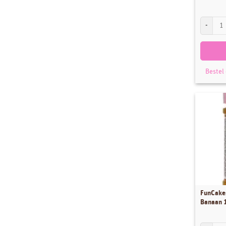
LorAnn S
Bestel
FunCake
Banaan 