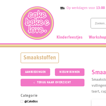
Skip
Op werkdagen voor
13:00
to
content
Kinderfeestjes
Workshop
Smaakstoffen
Smaa
AANBIEDINGEN
NIEUW BINNEN
Smaaksto
TERUG NAAR OVERZICHT
vullingen
taart, cu
Categorie
@CakeBox