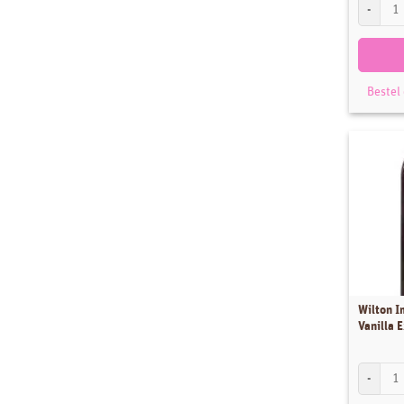
FunCakes
Bestel
Wilton I
Vanilla 
Wilton Im