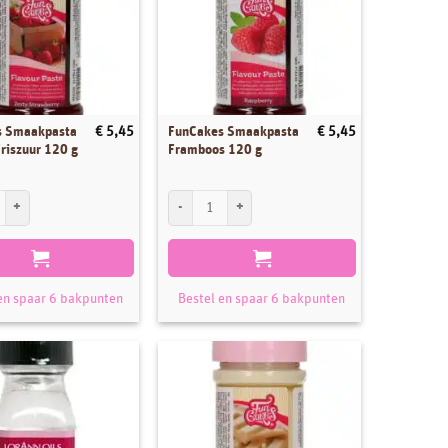
s Smaakpasta
FunCakes Smaakpasta
€
5,45
€
5,45
riszuur 120 g
Framboos 120 g
Smaakpasta Aardbei Friszuur 120 g aantal
FunCakes Smaakpasta Framboos 120 g aantal
en spaar 6 bakpunten
Bestel en spaar 6 bakpunten