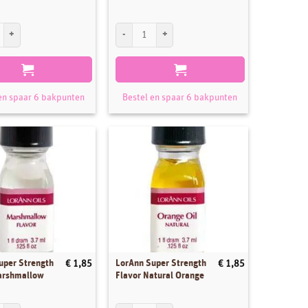
l
Smaakpasta Mokka 100 g aantal
FunCakes Smaakpasta Kokos 100 g aantal
en spaar 6 bakpunten
Bestel en spaar 6 bakpunten
uper Strength
LorAnn Super Strength
€
1,85
€
1,85
arshmallow
Flavor Natural Orange