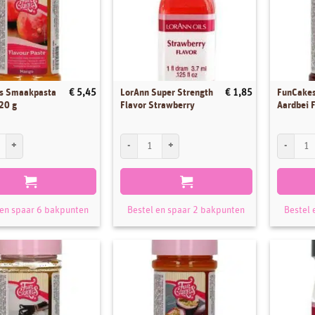
s Smaakpasta
LorAnn Super Strength
FunCake
€
5,45
€
1,85
20 g
Flavor Strawberry
Aardbei F
 Smaakpasta Mango 120 g aantal
LorAnn Super Strength Flavor Strawberry aantal
FunCakes 
 en spaar 6 bakpunten
Bestel en spaar 2 bakpunten
Bestel 