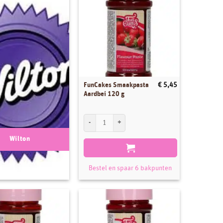
FunCakes Smaakpasta
€
5,45
Aardbei 120 g
FunCakes Smaakpasta Aardbei 120 g aantal
Wilton
Bestel en spaar 6 bakpunten