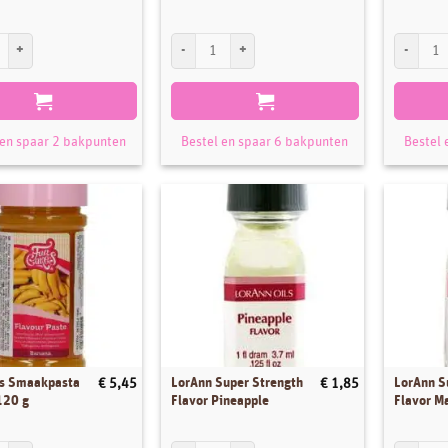
uper Strength Flavor Almond 3.7ml aantal
FunCakes Smaakpasta Lemon Meringue 100 g aanta
FunCakes 
 en spaar 2 bakpunten
Bestel en spaar 6 bakpunten
Bestel 
s Smaakpasta
LorAnn Super Strength
LorAnn S
€
5,45
€
1,85
120 g
Flavor Pineapple
Flavor M