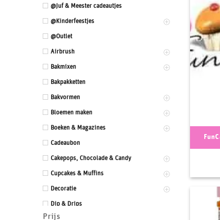
@Juf & Meester cadeautjes
@Kinderfeestjes
@Outlet
Airbrush
Bakmixen
Bakpakketten
Bakvormen
Bloemen maken
Boeken & Magazines
FunC
Cadeaubon
Cakepops, Chocolade & Candy
Cupcakes & Muffins
Decoratie
Dip & Drips
Prijs
Dozen & Dummies