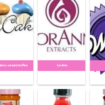
akes smaakstoffen
LorAnn