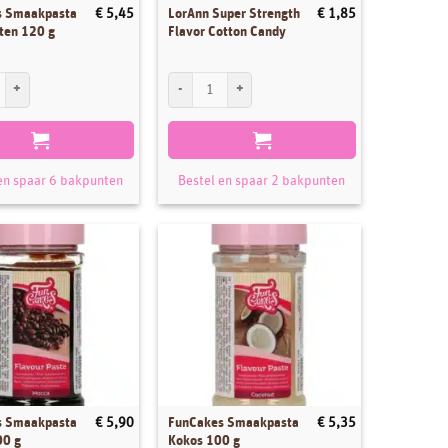
s Smaakpasta
LorAnn Super Strength
€
5,45
€
1,85
ten 120 g
Flavor Cotton Candy
al
Smaakpasta Bosvruchten 120 g aantal
LorAnn Super Strength Flavor Cotton Candy aantal
en spaar 6 bakpunten
Bestel en spaar 2 bakpunten
s Smaakpasta
FunCakes Smaakpasta
€
5,90
€
5,35
00 g
Kokos 100 g