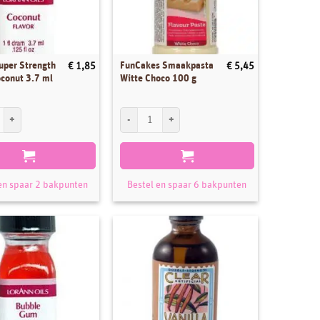
uper Strength
FunCakes Smaakpasta
€
1,85
€
5,45
oconut 3.7 ml
Witte Choco 100 g
per Strength Flavor Coconut 3.7 ml aantal
FunCakes Smaakpasta Witte Choco 100 g aantal
en spaar 2 bakpunten
Bestel en spaar 6 bakpunten