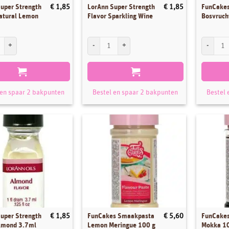
uper Strength
LorAnn Super Strength
FunCake
€
1,85
€
1,85
atural Lemon
Flavor Sparkling Wine
Bosvruch
per Strength Flavor Natural Lemon aantal
LorAnn Super Strength Flavor Sparkling Wine aant
FunCakes 
 en spaar 2 bakpunten
Bestel en spaar 2 bakpunten
Bestel 
uper Strength
FunCakes Smaakpasta
FunCake
€
1,85
€
5,60
Almond 3.7ml
Lemon Meringue 100 g
Mokka 1