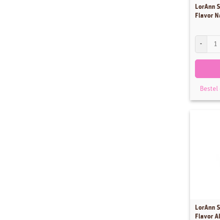
LorAnn S
Flavor N
LorAnn Su
Bestel
LorAnn S
Flavor 