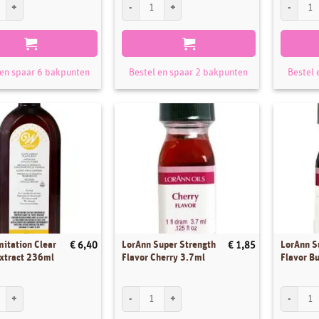
 Smaakpasta Banaan 120 g aantal
LorAnn Super Strength Flavor Pineapple aantal
LorAnn Su
 en spaar 6 bakpunten
Bestel en spaar 2 bakpunten
Bestel 
mitation Clear
LorAnn Super Strength
LorAnn S
€
6,40
€
1,85
Extract 236ml
Flavor Cherry 3.7ml
Flavor Bu
itation Clear Vanilla Extract 236ml aantal
LorAnn Super Strength Flavor Cherry 3.7ml aantal
LorAnn Su