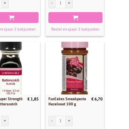
per Strength Flavor Marshmallow aantal
LorAnn Super Strength Flavor Natural Orange aanta
en spaar 2 bakpunten
Bestel en spaar 2 bakpunten
uper Strength
FunCakes Smaakpasta
€
1,85
€
6,70
tterscotch
Hazelnoot 100 g
per Strength Flavor Butterscotch aantal
FunCakes Smaakpasta Hazelnoot 100 g aantal