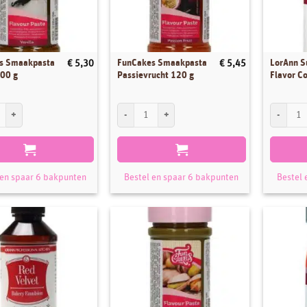
s Smaakpasta
FunCakes Smaakpasta
LorAnn S
€
5,30
€
5,45
100 g
Passievrucht 120 g
Flavor C
Smaakpasta Vanille 100 g aantal
FunCakes Smaakpasta Passievrucht 120 g aantal
LorAnn Su
 en spaar 6 bakpunten
Bestel en spaar 6 bakpunten
Bestel 