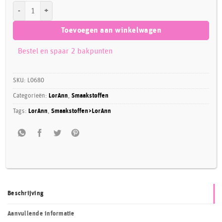
LorAnn Super Strength Flavor Cheesecake 3.7ml aantal
Toevoegen aan winkelwagen
Bestel en spaar 2 bakpunten
SKU:
L0680
Categorieën:
LorAnn
,
Smaakstoffen
Tags:
LorAnn
,
Smaakstoffen>LorAnn
Beschrijving
Aanvullende informatie