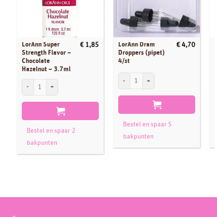
LorAnn Super
LorAnn Dram
€
1,85
€
4,70
Strength Flavor –
Droppers (pipet)
Chocolate
4/st
Hazelnut – 3.7ml
LorAnn Dram Droppers (pipet) 4/st aanta
L
LorAnn Super Strength Flavor - Chocolate Hazelnut - 3.7ml aantal
Bestel en spaar 5
Bestel en spaar 2
bakpunten
bakpunten