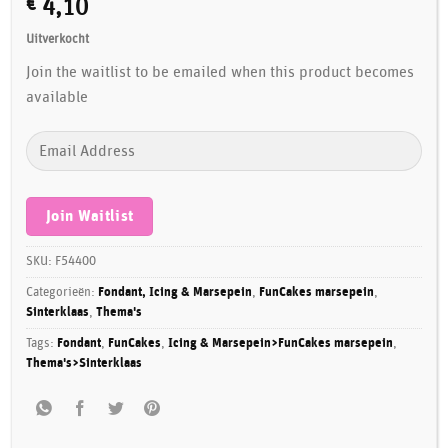
€
4,10
Uitverkocht
Join the waitlist to be emailed when this product becomes
available
Enter
your
email
address
Join Waitlist
to
join
SKU:
F54400
the
Categorieën:
Fondant, Icing & Marsepein
,
FunCakes marsepein
,
waitlist
Sinterklaas
,
Thema's
for
Tags:
Fondant
,
FunCakes
,
Icing & Marsepein>FunCakes marsepein
,
this
Thema's>Sinterklaas
product