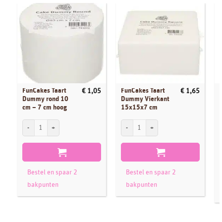
FunCakes Taart
FunCakes Taart
€
1,05
€
1,65
Dummy rond 10
Dummy Vierkant
cm – 7 cm hoog
15x15x7 cm
FunCakes Taart Dummy rond 10 cm - 7 cm hoog aantal
FunCakes Taart Dummy Vierkant 15x15x
F
Bestel en spaar 2
Bestel en spaar 2
bakpunten
bakpunten