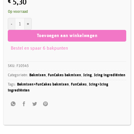
€
5,30
Op voorraad
FunCakes Suikerbakkerspoeder 900 g aantal
Toevoegen aan winkelwagen
Bestel en spaar 6 bakpunten
SKU:
F10545
Categorieën:
Bakmixen
,
FunCakes bakmixen
,
Icing
,
Icing ingrediënten
Tags:
Bakmixen>FunCakes bakmixen
,
FunCakes
,
Icing>Icing
ingrediënten