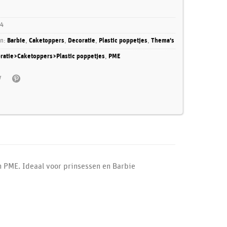
4
ën:
Barbie
,
Caketoppers
,
Decoratie
,
Plastic poppetjes
,
Thema's
ratie>Caketoppers>Plastic poppetjes
,
PME
 PME. Ideaal voor prinsessen en Barbie