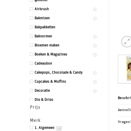
@Outlet
Airbrush
Bakmixen
Bakpakketten
Bakvormen
Bloemen maken
Boeken & Magazines
Cadeaubon
Cakepops, Chocolade & Candy
Cupcakes & Muffins
Decoratie
Beschri
Dip & Drips
Prijs
Dozen & Dummies
Aanvull
Drums & Boards
Merk
Vragen
Eetbaar kant
1. Algemeen
10