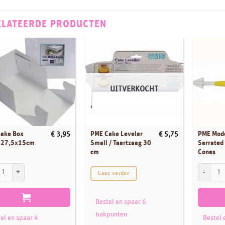
ELATEERDE PRODUCTEN
UITVERKOCHT
ake Box
PME Cake Leveler
PME Mode
€
3,95
€
5,75
×27,5x15cm
Small / Taartzaag 30
Serrated
cm
Cones
ake Box 27,5x27,5x15cm aantal
PME Model
Lees verder
Bestel en spaar 6
bakpunten
el en spaar 4
Bestel 