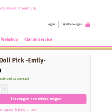
ote winkel in
Voorburg
Login
Winkelwagen
Webshop
Klantenservice
oll Pick -Emily-
0
resterend op voorraad
ick -Emily- aantal
Toevoegen aan winkelwagen
 en spaar 6 bakpunten