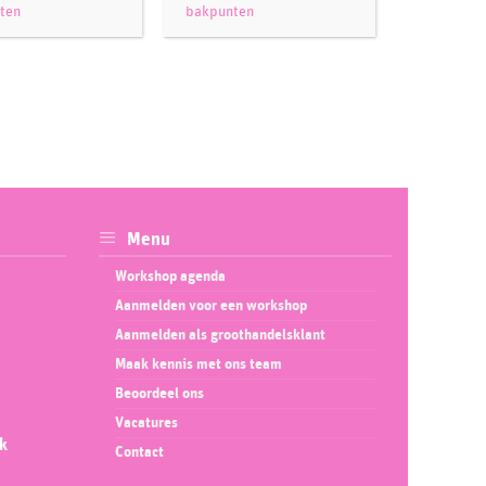
ten
bakpunten
bakpunte
Menu
Workshop agenda
Aanmelden voor een workshop
Aanmelden als groothandelsklant
Maak kennis met ons team
Beoordeel ons
Vacatures
ok
Contact