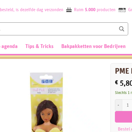
besteld, is dezelfde dag verzonden
Ruim
5.000
producten
Gr
 agenda
Tips & Tricks
Bakpakketten voor Bedrijven
PME D
€
5,8
Slechts 1 
PME Doll P
Bestel