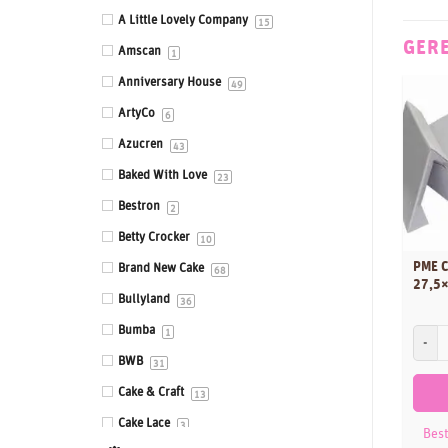
Eetbare prints
A Little Lovely Company
15
GER
Fondant, Icing & Marsepein
Amscan
1
Gepersonaliseerde Taarttoppers
Anniversary House
49
Gereedschappen & Materialen
ArtyCo
6
Icing
Azucren
43
Impressie en Embossing matten &
Baked With Love
23
stempels
Bestron
2
Ingrediënten
Betty Crocker
10
Isomalt
PME C
Brand New Cake
68
27,5
Kleurstoffen
Bullyland
36
Siliconen mallen
Bumba
PME C
1
Smaakstoffen
BWB
31
Standaards
Cake & Craft
13
Stencils
Cake Lace
3
Best
Sugar Press