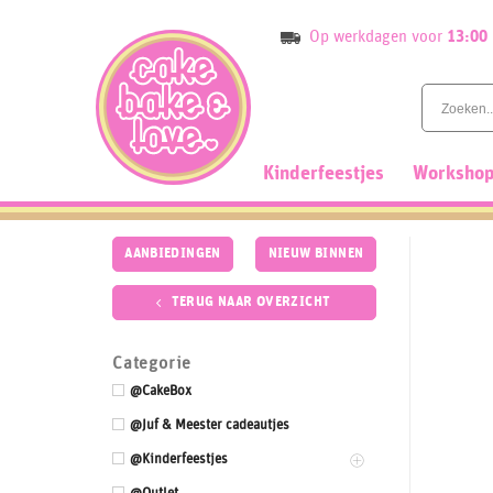
Skip
Op werkdagen voor
13:00
to
content
Kinderfeestjes
Workshop
AANBIEDINGEN
NIEUW BINNEN
TERUG NAAR OVERZICHT
Categorie
@CakeBox
@Juf & Meester cadeautjes
@Kinderfeestjes