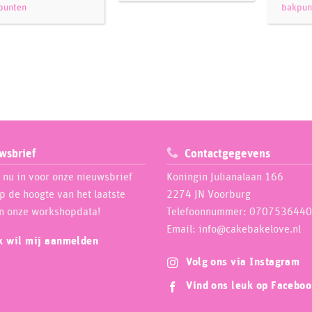
punten
bakpun
wsbrief
Contactgegevens
e nu in voor onze nieuwsbrief
Koningin Julianalaan 166
op de hoogte van het laatste
2274 JN Voorburg
n onze workshopdata!
Telefoonnummer: 0707536440
Email: info@cakebakelove.nl
ik wil mij aanmelden
Volg ons via Instagram
Vind ons leuk op Facebo