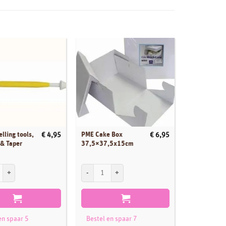
lling tools,
PME Cake Box
PME Flower
€
4,95
€
6,95
 & Taper
37,5×37,5x15cm
Pad
ling tools, Serrated & Taper Cones aantal
PME Cake Box 37,5x37,5x15cm aantal
PME Flower F
en spaar 5
Bestel en spaar 7
Bestel en 