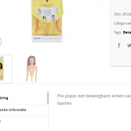
SKU:
DP20
Categorie
Tags:
Deco
Pin popje met beweegbare armen van
jving
taarten.
ende informatie
?