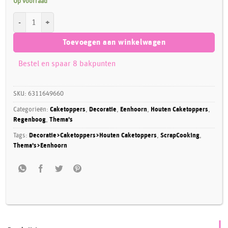
Op voorraad
ScrapCooking Caketopper Regenboog met lichtjes aantal
Toevoegen aan winkelwagen
Bestel en spaar 8 bakpunten
SKU:
6311649660
Categorieën:
Caketoppers
,
Decoratie
,
Eenhoorn
,
Houten Caketoppers
,
Regenboog
,
Thema's
Tags:
Decoratie>Caketoppers>Houten Caketoppers
,
ScrapCooking
,
Thema's>Eenhoorn