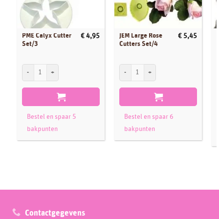
PME Calyx Cutter
JEM Large Rose
€
4,95
€
5,45
Set/3
Cutters Set/4
PME Calyx Cutter Set/3 aantal
JEM Large Rose Cutters Set/4 aantal
S
Bestel en spaar 5
Bestel en spaar 6
bakpunten
bakpunten
Contactgegevens