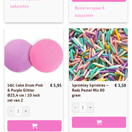
bakpunten
Bestel en spaar 8
bakpunten
S&C Cake Drum Pink
Sprinkley Sprinkles –
€
5,95
€
3,50
& Purple Glitter
Rods Pastel Mix 80
Ø25,4 cm | 10 inch
gram
set van 2
Sprinkley Sprinkles - Rods Pastel Mix 80
S&C Cake Drum Pink & Purple Glitter Ø25,4 cm | 10 inch set van 2 aantal