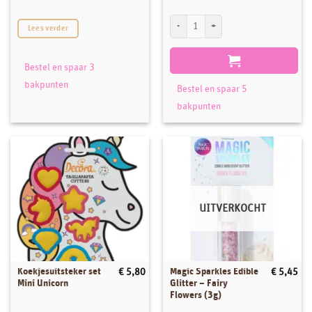
Koekjesuitsteker set Magic Unicorn aant
Lees verder
Bestel en spaar 3
bakpunten
Bestel en spaar 5
bakpunten
UITVERKOCHT
Koekjesuitsteker set
Magic Sparkles Edible
€
5,80
€
5,45
Mini Unicorn
Glitter – Fairy
Flowers (3g)