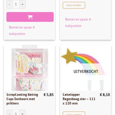
Koekjesuitsteker set Mini Unicorn aantal
Lees verder
Bestel en spaar 6
bakpunten
Bestel en spaar 6
bakpunten
UITVERKOCHT
ScrapCooking Baking
Caketopper
€
5,85
€
8,10
Cups Eenhoorn met
Regenboog ster – 111
prikkers
x 120 mm
ScrapCooking Baking Cups Eenhoorn met prikkers aantal
Lees verder