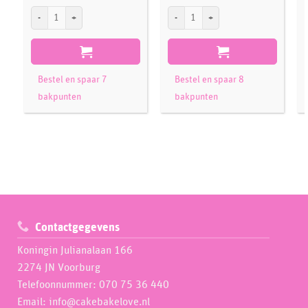
FMM Cutter The Easiest Rose Ever aantal
FMM Poinsettia Cutter set/7 aantal
F
Bestel en spaar 7
Bestel en spaar 8
bakpunten
bakpunten
Contactgegevens
Koningin Julianalaan 166
2274 JN Voorburg
Telefoonnummer: 070 75 36 440
Email: info@cakebakelove.nl