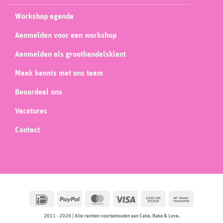
Workshop agenda
Aanmelden voor een workshop
Aanmelden als groothandelsklant
Maak kennis met ons team
Beoordeel ons
Vacatures
Contact
IDeal
PayPal
MasterCard
Visa
Cash
Bank
on
Transfer
2011 - 2026 | Alle rechten voorbehouden aan Cake, Bake & Love,
Pickup