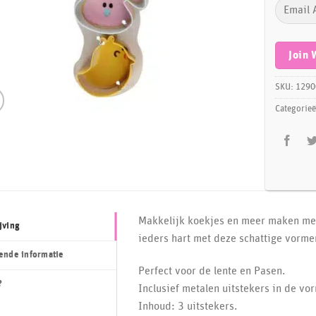
Enter
your
email
address
Join 
to
join
SKU:
1290
the
Categorie
waitlist
for
this
product
Makkelijk koekjes en meer maken met
jving
ieders hart met deze schattige vorme
ende informatie
Perfect voor de lente en Pasen.
?
Inclusief metalen uitstekers in de vo
Inhoud: 3 uitstekers.