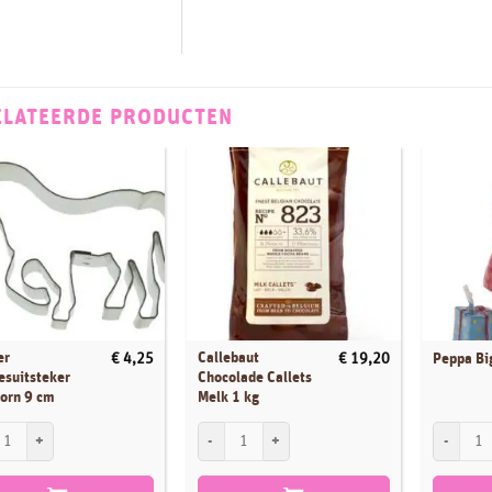
ELATEERDE PRODUCTEN
er
Callebaut
€
4,25
€
19,20
Peppa Bi
esuitsteker
Chocolade Callets
orn 9 cm
Melk 1 kg
r Koekjesuitsteker Eenhoorn 9 cm aantal
Callebaut Chocolade Callets Melk 1 kg aantal
Peppa Big