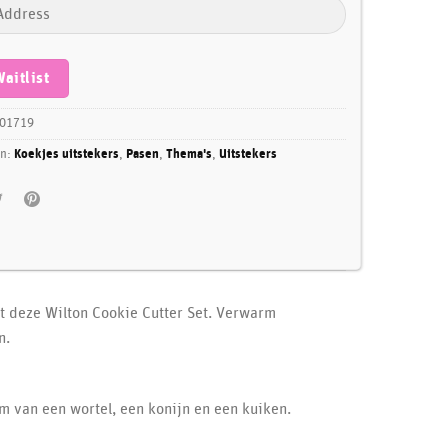
Waitlist
01719
ën:
Koekjes uitstekers
,
Pasen
,
Thema's
,
Uitstekers
 deze Wilton Cookie Cutter Set. Verwarm
n.
rm van een wortel, een konijn en een kuiken.