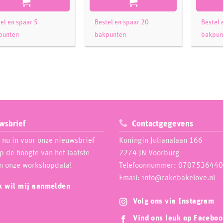
el en spaar 5
Bestel en spaar 20
Bestel 
punten
bakpunten
bakpun
wsbrief
Contactgegevens
e nu in voor onze nieuwsbrief
Koningin Julianalaan 166
op de hoogte van het laatste
2274 JN Voorburg
n onze workshopdata!
Telefoonnummer: 0707536440
Email: info@cakebakelove.nl
ik wil mij aanmelden
Volg ons via Instagram
Vind ons leuk op Facebo