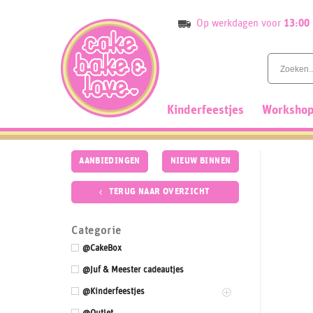
Skip
Op werkdagen voor
13:00
to
content
Kinderfeestjes
Workshop
AANBIEDINGEN
NIEUW BINNEN
TERUG NAAR OVERZICHT
Categorie
@CakeBox
@Juf & Meester cadeautjes
@Kinderfeestjes