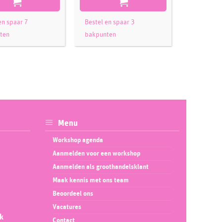
en spaar 7
Bestel en spaar 3
Bestel en 
ten
bakpunten
bakpunte
Menu
Workshop agenda
Aanmelden voor een workshop
Aanmelden als groothandelsklant
Maak kennis met ons team
Beoordeel ons
Vacatures
ok
Contact