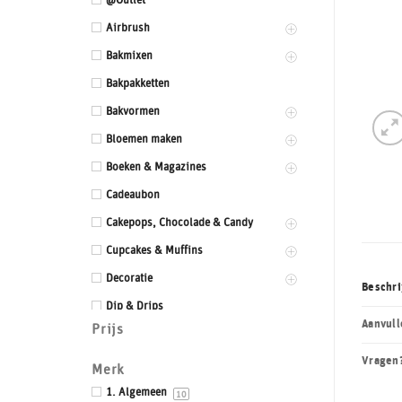
@Outlet
Airbrush
Bakmixen
Bakpakketten
Bakvormen
Bloemen maken
Boeken & Magazines
Cadeaubon
Cakepops, Chocolade & Candy
Cupcakes & Muffins
Decoratie
Beschri
Dip & Drips
Aanvull
Prijs
Dozen & Dummies
Vragen
Drums & Boards
Merk
Eetbaar kant
1. Algemeen
10