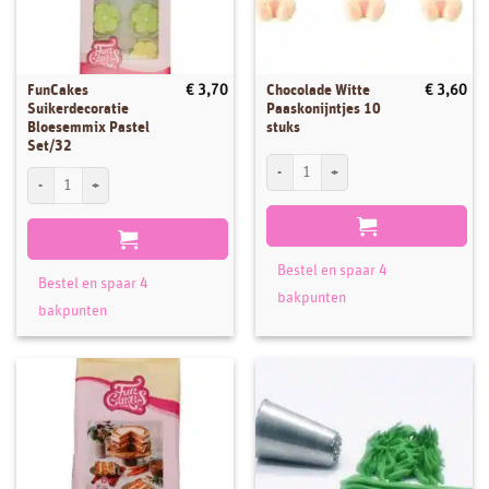
FunCakes
Chocolade Witte
€
3,70
€
3,60
Suikerdecoratie
Paaskonijntjes 10
Bloesemmix Pastel
stuks
Set/32
Chocolade Witte Paaskonijntjes 10 stuks
FunCakes Suikerdecoratie Bloesemmix Pastel Set/32 aantal
Bestel en spaar 4
Bestel en spaar 4
bakpunten
bakpunten