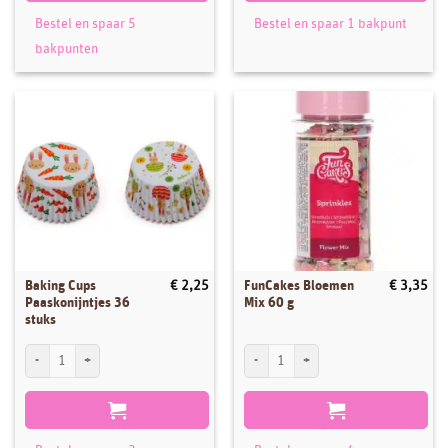
Bestel en spaar 5
Bestel en spaar 1 bakpunt
bakpunten
Baking Cups
FunCakes Bloemen
€
2,25
€
3,35
Paaskonijntjes 36
Mix 60 g
stuks
Baking Cups Paaskonijntjes 36 stuks aantal
FunCakes Bloemen Mix 60 g aantal