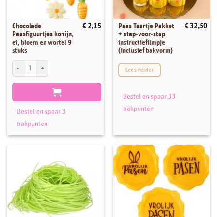
Chocolade
Paas Taartje Pakket
€
2,15
€
32,50
Paasfiguurtjes konijn,
+ stap-voor-stap
ei, bloem en wortel 9
instructiefilmpje
stuks
(inclusief bakvorm)
Chocolade Paasfiguurtjes konijn, ei, bloem en wortel 9 stuks aantal
Lees verder
Bestel en spaar 33
bakpunten
Bestel en spaar 3
bakpunten