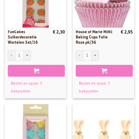
FunCakes
House of Marie MINI
€
2,30
€
2,95
Suikerdecoratie
Baking Cups Folie
Wortelen Set/16
Roze pk/36
FunCakes Suikerdecoratie Wortelen Set/16 aantal
House of Marie MINI Baking Cups Folie 
Bestel en spaar 3
Bestel en spaar 3
bakpunten
bakpunten