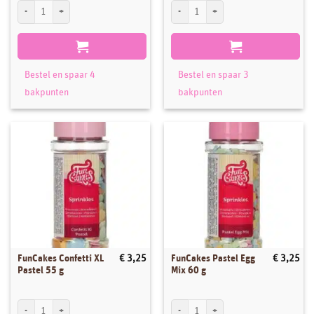
Koekjesuitsteker set Konijntje en Wortel aantal
Eierdoos Roze 10 gaten aantal
Bestel en spaar 4
Bestel en spaar 3
bakpunten
bakpunten
FunCakes Confetti XL
FunCakes Pastel Egg
€
3,25
€
3,25
Pastel 55 g
Mix 60 g
FunCakes Confetti XL Pastel 55 g aantal
FunCakes Pastel Egg Mix 60 g aantal