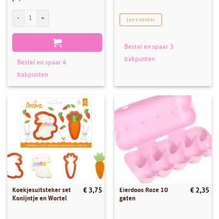
House of Marie MINI Baking Cups Geel pk/60 aantal
Lees verder
Bestel en spaar 3
bakpunten
Bestel en spaar 4
bakpunten
Koekjesuitsteker set
Eierdoos Roze 10
€
3,75
€
2,35
Konijntje en Wortel
gaten