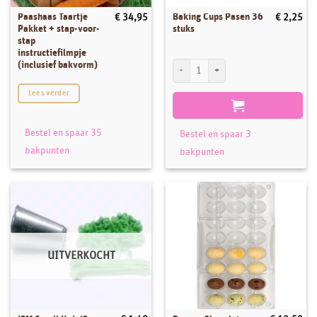
Paashaas Taartje
Baking Cups Pasen 36
€
34,95
€
2,25
Pakket + stap-voor-
stuks
stap
instructiefilmpje
Baking Cups Pasen 36 stuks aantal
(inclusief bakvorm)
Lees verder
Bestel en spaar 35
Bestel en spaar 3
bakpunten
bakpunten
UITVERKOCHT