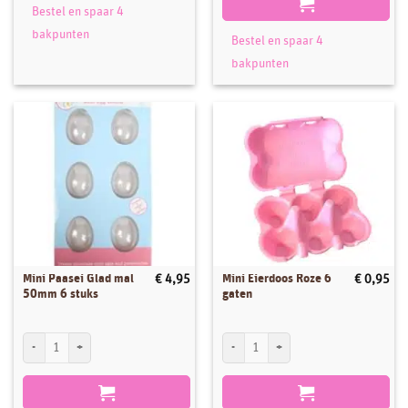
Bestel en spaar 4
bakpunten
Bestel en spaar 4
bakpunten
Mini Paasei Glad mal
Mini Eierdoos Roze 6
€
4,95
€
0,95
50mm 6 stuks
gaten
Mini Paasei Glad mal 50mm 6 stuks aantal
Mini Eierdoos Roze 6 gaten aantal