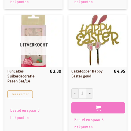
bakpunten
bakpunten
UITVERKOCHT
FunCakes
Caketopper Happy
€
2,30
€
4,95
Suikerdecoratie
Easter goud
Pasen Set/14
Caketopper Happy Easter goud aantal
Lees verder
Bestel en spaar 3
bakpunten
Bestel en spaar 5
bakpunten