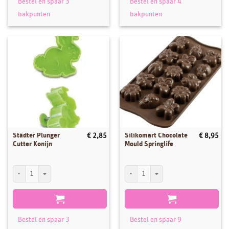
Bestel en spaar 3
Bestel en spaar 4
bakpunten
bakpunten
Städter Plunger
Silikomart Chocolate
€
2,85
€
8,95
Cutter Konijn
Mould Springlife
Städter Plunger Cutter Konijn aantal
Silikomart Chocolate Mould Springlife aa
Bestel en spaar 3
Bestel en spaar 9