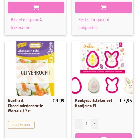
Bestel en spaar 4
Bestel en spaar 6
bakpunten
bakpunten
UITVERKOCHT
Günthart
Koekjesuitsteker set
€
3,99
€
3,95
Chocoladedecoratie
Konijn en Ei
Wortels 12st.
Koekjesuitsteker set Konijn en Ei aantal
Lees verder