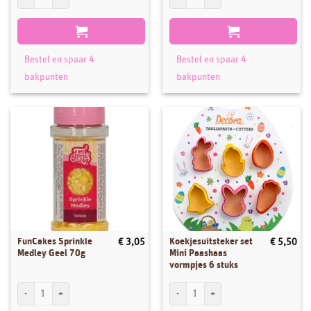
Bestel en spaar 4
Bestel en spaar 4
bakpunten
bakpunten
FunCakes Sprinkle
Koekjesuitsteker set
€
3,05
€
5,50
Medley Geel 70g
Mini Paashaas
vormpjes 6 stuks
FunCakes Sprinkle Medley Geel 70g aantal
Koekjesuitsteker set Mini Paashaas vorm