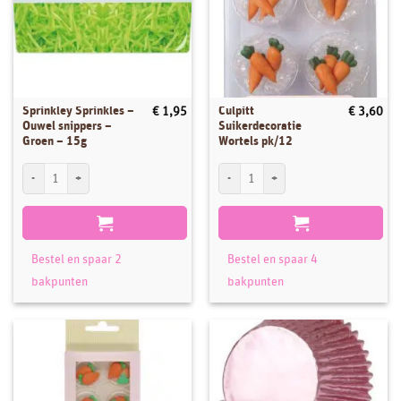
Sprinkley Sprinkles –
Culpitt
€
1,95
€
3,60
Ouwel snippers –
Suikerdecoratie
Groen – 15g
Wortels pk/12
Sprinkley Sprinkles - Ouwel snippers - Groen - 15g aantal
Culpitt Suikerdecoratie Wortels pk/12 aa
Bestel en spaar 2
Bestel en spaar 4
bakpunten
bakpunten