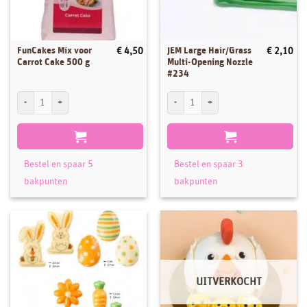
FunCakes Mix voor
JEM Large Hair/Grass
€
4,50
€
2,10
Carrot Cake 500 g
Multi-Opening Nozzle
#234
FunCakes Mix voor Carrot Cake 500 g aantal
JEM Large Hair/Grass Multi-Opening Noz
Bestel en spaar 5
Bestel en spaar 3
bakpunten
bakpunten
UITVERKOCHT