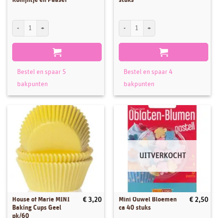
Koekjesuitsteker set Konijntje en Paasei aantal
Paasei mal 87mm 2 stuks aantal
Bestel en spaar 5
Bestel en spaar 4
bakpunten
bakpunten
UITVERKOCHT
House of Marie MINI
Mini Ouwel Bloemen
€
3,20
€
2,50
Baking Cups Geel
ca 40 stuks
pk/60