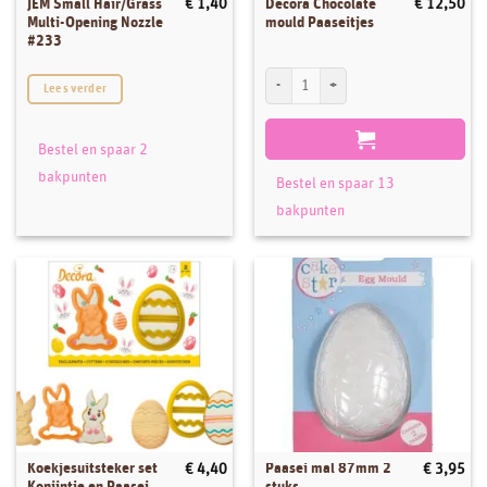
JEM Small Hair/Grass
Decora Chocolate
€
1,40
€
12,50
Multi-Opening Nozzle
mould Paaseitjes
#233
Decora Chocolate mould Paaseitjes aanta
Lees verder
Bestel en spaar 2
bakpunten
Bestel en spaar 13
bakpunten
Koekjesuitsteker set
Paasei mal 87mm 2
€
4,40
€
3,95
Konijntje en Paasei
stuks