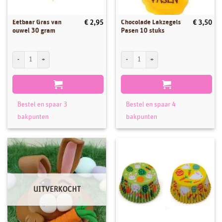
Eetbaar Gras van
Chocolade Lakzegels
€
2,95
€
3,50
ouwel 30 gram
Pasen 10 stuks
Eetbaar Gras van ouwel 30 gram aantal
Chocolade Lakzegels Pasen 10 stuks aan
Bestel en spaar 3
Bestel en spaar 4
bakpunten
bakpunten
UITVERKOCHT