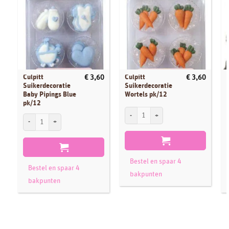
Culpitt
Culpitt
€
3,60
€
3,60
Suikerdecoratie
Suikerdecoratie
Baby Pipings Blue
Wortels pk/12
pk/12
Culpitt Suikerdecoratie Wortels pk/12 aa
Culpitt Suikerdecoratie Baby Pipings Blue pk/12 aantal
S
Bestel en spaar 4
Bestel en spaar 4
bakpunten
bakpunten