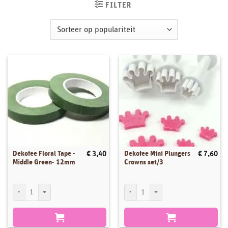
FILTER
Dekofee Floral Tape -
Dekofee Mini Plungers
€
3,40
€
7,60
Middle Green- 12mm
Crowns set/3
Dekofee Floral Tape -Middle Green- 12mm aantal
Dekofee Mini Plungers Crowns set/3 aan