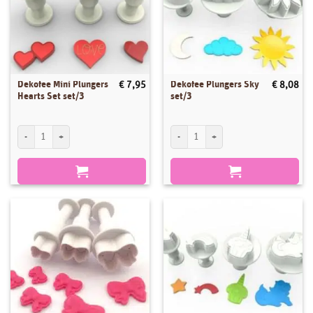
Dekofee Mini Plungers
Dekofee Plungers Sky
€
7,95
€
8,08
Hearts Set set/3
set/3
Dekofee Mini Plungers Hearts Set set/3 aantal
Dekofee Plungers Sky set/3 aantal