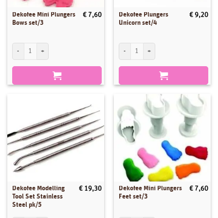
Dekofee Mini Plungers
Dekofee Plungers
€
7,60
€
9,20
Bows set/3
Unicorn set/4
Dekofee Mini Plungers Bows set/3 aantal
Dekofee Plungers Unicorn set/4 aantal
Dekofee Modelling
Dekofee Mini Plungers
€
19,30
€
7,60
Tool Set Stainless
Feet set/3
Steel pk/5