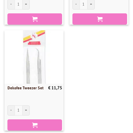
Dekofee Modelling Tool Set Stainless Steel pk/5 aantal
Dekofee Mini Plungers Feet set/3 aantal
Dekofee Tweezer Set
€
11,75
Dekofee Tweezer Set aantal