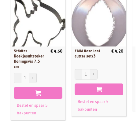
Städter
FMM Rose leaf
€
4,60
€
4,20
Koekjesuitsteker
cutter set/3
Koningsvis 7,5
cm
FMM Rose leaf cutter set/3 aantal
Städter Koekjesuitsteker Koningsvis 7,5 cm aantal
Bestel en spaar 5
Bestel en spaar 5
bakpunten
bakpunten