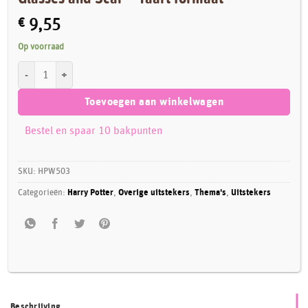
€
9,55
Op voorraad
PME Fondant Cutter - Harry Potter's Glasses and Scar - Taart formaat aan
Toevoegen aan winkelwagen
Bestel en spaar 10 bakpunten
SKU:
HPW503
Categorieën:
Harry Potter
,
Overige uitstekers
,
Thema's
,
Uitstekers
Beschrijving