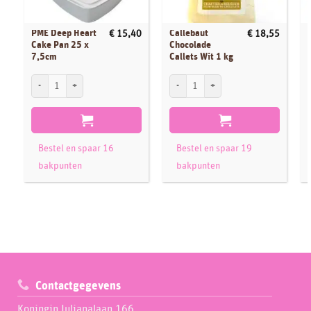
PME Deep Heart
Callebaut
€
15,40
€
18,55
Cake Pan 25 x
Chocolade
7,5cm
Callets Wit 1 kg
PME Deep Heart Cake Pan 25 x 7,5cm aantal
Callebaut Chocolade Callets Wit 1 kg aan
F
Bestel en spaar 16
Bestel en spaar 19
bakpunten
bakpunten
Contactgegevens
Koningin Julianalaan 166