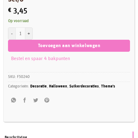
€
3,45
Op voorraad
FunCakes Fondant Decoratie Doodshoofden Set/8 aantal
Toevoegen aan winkelwagen
Bestel en spaar 4 bakpunten
SKU:
F50240
Categorieën:
Decoratie
,
Halloween
,
Suikerdecoraties
,
Thema's
Beschrijving