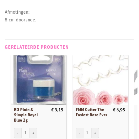
Afmetingen:
8 cm doorsnee.
GERELATEERDE PRODUCTEN
RD Plain &
FMM Cutter The
€
3,15
€
6,95
Simple Royal
Easiest Rose Ever
Blue 2g
RD Plain & Simple Royal Blue 2g aantal
FMM Cutter The Easiest Rose Ever aantal
S