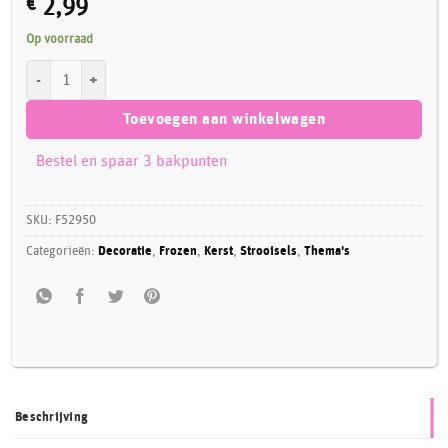
€
2,99
Op voorraad
FunCakes Sneeuwvlokken Wit 50 g aantal
Toevoegen aan winkelwagen
Bestel en spaar 3 bakpunten
SKU:
F52950
Categorieën:
Decoratie
,
Frozen
,
Kerst
,
Strooisels
,
Thema's
Beschrijving