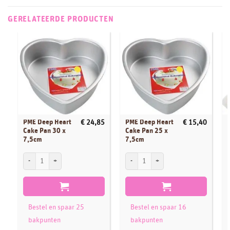
GERELATEERDE PRODUCTEN
PME Deep Heart
PME Deep Heart
€
24,85
€
15,40
Cake Pan 30 x
Cake Pan 25 x
7,5cm
7,5cm
PME Deep Heart Cake Pan 30 x 7,5cm aantal
PME Deep Heart Cake Pan 25 x 7,5cm aa
S
Bestel en spaar 25
Bestel en spaar 16
bakpunten
bakpunten