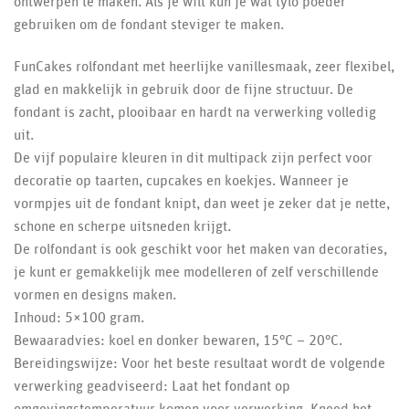
ontwerpen te maken. Als je wilt kun je wat tylo poeder
gebruiken om de fondant steviger te maken.
FunCakes rolfondant met heerlijke vanillesmaak, zeer flexibel,
glad en makkelijk in gebruik door de fijne structuur. De
fondant is zacht, plooibaar en hardt na verwerking volledig
uit.
De vijf populaire kleuren in dit multipack zijn perfect voor
decoratie op taarten, cupcakes en koekjes. Wanneer je
vormpjes uit de fondant knipt, dan weet je zeker dat je nette,
schone en scherpe uitsneden krijgt.
De rolfondant is ook geschikt voor het maken van decoraties,
je kunt er gemakkelijk mee modelleren of zelf verschillende
vormen en designs maken.
Inhoud: 5×100 gram.
Bewaaradvies: koel en donker bewaren, 15°C – 20°C.
Bereidingswijze: Voor het beste resultaat wordt de volgende
verwerking geadviseerd: Laat het fondant op
omgevingstemperatuur komen voor verwerking. Kneed het