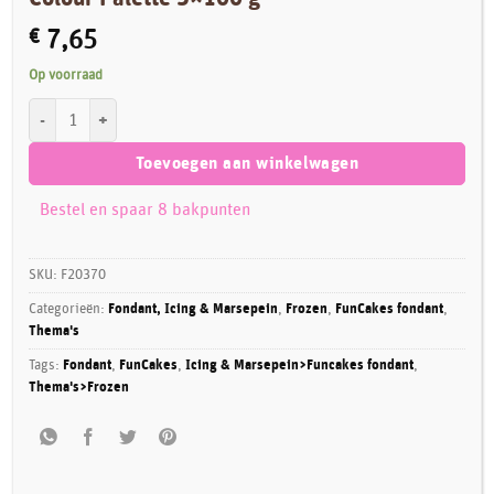
€
7,65
Op voorraad
FunCakes Rolfondant Multipack Blue Colour Palette 5x100 g aantal
Toevoegen aan winkelwagen
Bestel en spaar 8 bakpunten
SKU:
F20370
Categorieën:
Fondant, Icing & Marsepein
,
Frozen
,
FunCakes fondant
,
Thema's
Tags:
Fondant
,
FunCakes
,
Icing & Marsepein>Funcakes fondant
,
Thema's>Frozen