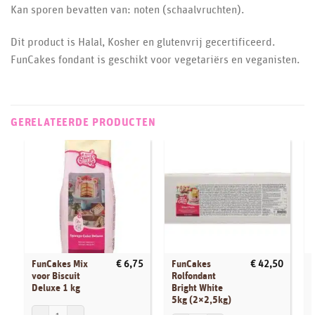
Kan sporen bevatten van: noten (schaalvruchten).
Dit product is Halal, Kosher en glutenvrij gecertificeerd.
FunCakes fondant is geschikt voor vegetariërs en veganisten.
GERELATEERDE PRODUCTEN
FunCakes Mix
FunCakes
€
6,75
€
42,50
voor Biscuit
Rolfondant
Deluxe 1 kg
Bright White
5kg (2×2,5kg)
FunCakes Mix voor Biscuit Deluxe 1 kg aantal
F