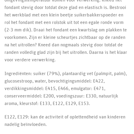
fondant stevig door totdat deze glad en elastisch is. Bestrooi
het werkblad met een klein beetje suikerbakkerspoeder en
rol het fondant met een rolstok uit tot een egale ronde vorm
(2-3 mm dik). Draai het fondant een kwartslag om plakken te
voorkomen. Zijn er kleine scheurtjes zichtbaar op de randen
na het uitrollen? Kneed dan nogmaals stevig door totdat de
randen volledig glad zijn bij het uitrollen. Daarna is het klaar
voor verdere verwerking.
Ingrediënten: suiker (79%), plantaardig vet (palmpit, palm),
glucosestroop, water, bevochtigingsmiddel: E422,
verdikkingsmiddel: E415, E466, emulgator: E471,
conserveermiddel: E200, voedingszuur: E330, natuurlijk
aroma, kleurstof: E133, E122, E129, E153.
E122, E129: kan de activiteit of oplettendheid van kinderen
nadelig beïnvloeden.