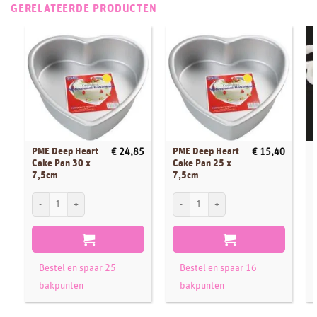
GERELATEERDE PRODUCTEN
PME Deep Heart
PME Deep Heart
€
24,85
€
15,40
Cake Pan 30 x
Cake Pan 25 x
7,5cm
7,5cm
PME Deep Heart Cake Pan 30 x 7,5cm aantal
PME Deep Heart Cake Pan 25 x 7,5cm aa
F
Bestel en spaar 25
Bestel en spaar 16
bakpunten
bakpunten