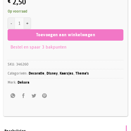
€
2,50
Op voorraad
Dekora Kaarsje Mickey Mouse Nummer 0 aantal
Toevoegen aan winkelwagen
Bestel en spaar 3 bakpunten
SKU:
346260
Categorieën:
Decoratie
,
Disney
,
Kaarsjes
,
Thema's
Merk:
Dekora