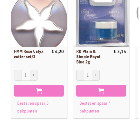
FMM Rose Calyx
RD Plain &
€
4,20
€
3,15
cutter set/3
Simple Royal
Blue 2g
FMM Rose Calyx cutter set/3 aantal
RD Plain & Simple Royal Blue 2g aantal
P
Bestel en spaar 5
Bestel en spaar 4
bakpunten
bakpunten