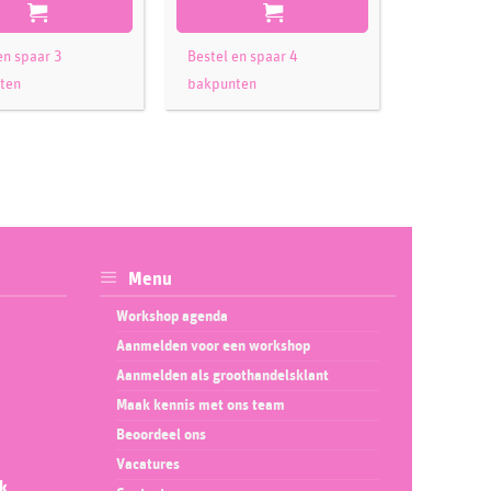
en spaar 3
Bestel en spaar 4
Bestel en 
ten
bakpunten
bakpunte
Menu
Workshop agenda
Aanmelden voor een workshop
Aanmelden als groothandelsklant
Maak kennis met ons team
Beoordeel ons
Vacatures
ok