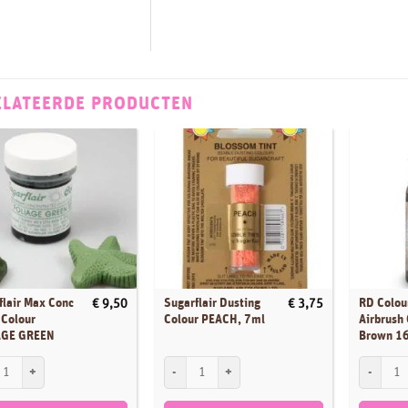
ELATEERDE PRODUCTEN
flair Max Conc
Sugarflair Dusting
RD Colou
€
9,50
€
3,75
 Colour
Colour PEACH, 7ml
Airbrush
AGE GREEN
Brown 1
lair Max Conc Paste Colour FOLIAGE GREEN aantal
Sugarflair Dusting Colour PEACH, 7ml aantal
RD Colour