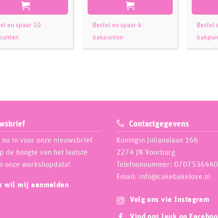
el en spaar 10
Bestel en spaar 4
Bestel 
punten
bakpunten
bakpun
wsbrief
Contactgegevens
e nu in voor onze nieuwsbrief
Koningin Julianalaan 166
op de hoogte van het laatste
2274 JN Voorburg
n onze workshopdata!
Telefoonnummer: 0707536440
Email: info@cakebakelove.nl
ik wil mij aanmelden
Volg ons via Instagram
Vind ons leuk op Facebo