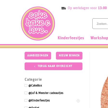
Skip
Op werkdagen voor
13:00
to
content
Kinderfeestjes
Workshop
AANBIEDINGEN
NIEUW BINNEN
TERUG NAAR OVERZICHT
Categorie
@CakeBox
@Juf & Meester cadeautjes
@Kinderfeestjes