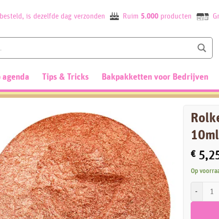
besteld, is dezelfde dag verzonden
Ruim
5.000
producten
Gr
 agenda
Tips & Tricks
Bakpakketten voor Bedrijven
Rolk
10ml
€
5,2
Op voorra
Rolkem Du