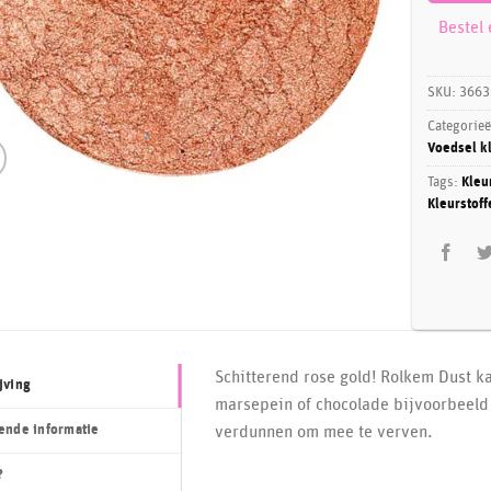
Bestel
SKU:
3663
Categorie
Voedsel kl
Tags:
Kleu
Kleurstoff
Schitterend rose gold! Rolkem Dust k
jving
marsepein of chocolade bijvoorbeeld 
ende informatie
verdunnen om mee te verven.
?