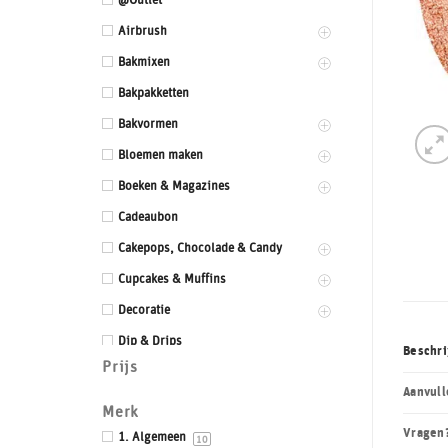
@Outlet
Airbrush
Bakmixen
Bakpakketten
Bakvormen
Bloemen maken
Boeken & Magazines
Cadeaubon
Cakepops, Chocolade & Candy
Cupcakes & Muffins
Decoratie
Dip & Drips
Beschri
Prijs
Dozen & Dummies
Aanvull
Drums & Boards
Merk
Vragen
Eetbaar kant
1. Algemeen
10