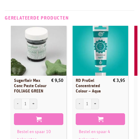
GERELATEERDE PRODUCTEN
Sugarflair Max
RD ProGel
€
9,50
€
3,95
Conc Paste Colour
Concentrated
FOLIAGE GREEN
Colour – Aqua
Sugarflair Max Conc Paste Colour FOLIAGE GREEN aantal
RD ProGel Concentrated Colour - Aqua aa
R
Bestel en spaar 10
Bestel en spaar 4