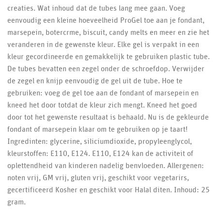
creaties. Wat inhoud dat de tubes lang mee gaan. Voeg
eenvoudig een kleine hoeveelheid ProGel toe aan je fondant,
marsepein, botercrme, biscuit, candy melts en meer en zie het
veranderen in de gewenste kleur. Elke gel is verpakt in een
kleur gecordineerde en gemakkelijk te gebruiken plastic tube.
De tubes bevatten een zegel onder de schroefdop. Verwijder
de zegel en knijp eenvoudig de gel uit de tube. Hoe te
gebruiken: voeg de gel toe aan de fondant of marsepein en
kneed het door totdat de kleur zich mengt. Kneed het goed
door tot het gewenste resultaat is behaald. Nu is de gekleurde
fondant of marsepein klaar om te gebruiken op je taart!
Ingredinten: glycerine, siliciumdioxide, propyleenglycol,
kleurstoffen: E110, E124. E110, E124 kan de activiteit of
oplettendheid van kinderen nadelig benvloeden. Allergenen:
noten vrij, GM vrij, gluten vrij, geschikt voor vegetarirs,
gecertificeerd Kosher en geschikt voor Halal diten. Inhoud: 25
gram.