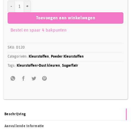
Sugarflair Dusting Colour SPRING GREEN, 7ml aantal
Toevoegen aan winkelwagen
Bestel en spaar 4 bakpunten
SKU:
D120
Categorieën:
Kleurstoffen
,
Poeder Kleurstoffen
Tags:
Kleurstoffen>Dust kleuren
,
Sugarflair
Beschrijving
Aanvullende informatie