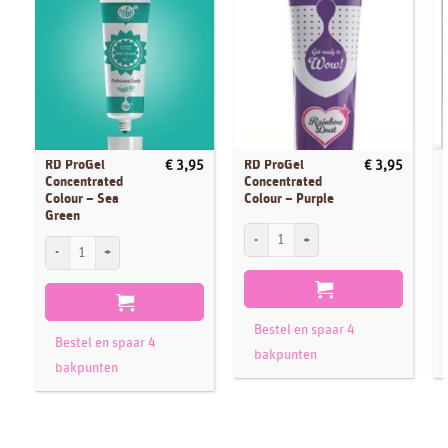
RD ProGel
RD ProGel
€
3,95
€
3,95
Concentrated
Concentrated
Colour – Sea
Colour – Purple
Green
RD ProGel Concentrated Colour - Purple a
R
RD ProGel Concentrated Colour - Sea Green aantal
Bestel en spaar 4
Bestel en spaar 4
bakpunten
bakpunten