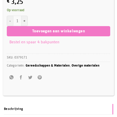
€
3,25
Op voorraad
Decora Syrup Squeeze Bottle 250 ml aantal
Toevoegen aan winkelwagen
Bestel en spaar 4 bakpunten
SKU:
0379171
Categorieën:
Gereedschappen & Materialen
,
Overige materialen
Beschrijving