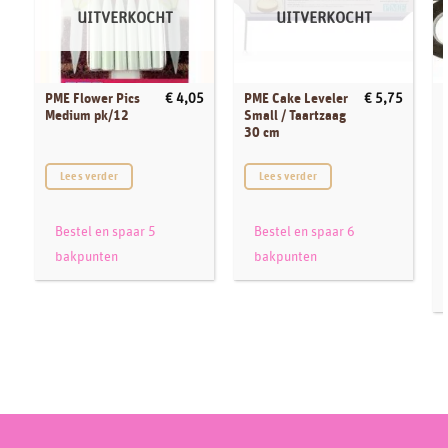
UITVERKOCHT
UITVERKOCHT
PME Flower Pics
PME Cake Leveler
€
4,05
€
5,75
Medium pk/12
Small / Taartzaag
30 cm
P
Lees verder
Lees verder
Bestel en spaar 5
Bestel en spaar 6
bakpunten
bakpunten