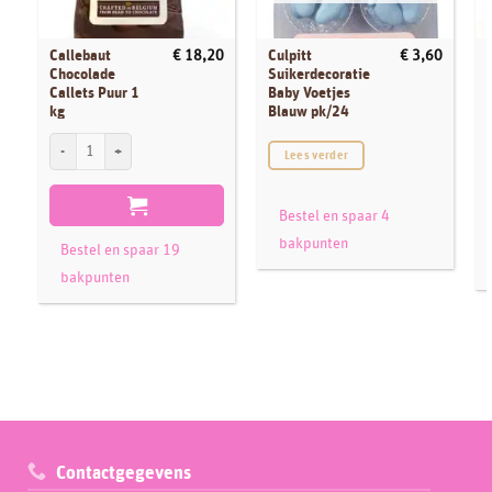
Callebaut
Culpitt
€
18,20
€
3,60
Chocolade
Suikerdecoratie
Callets Puur 1
Baby Voetjes
kg
Blauw pk/24
F
Callebaut Chocolade Callets Puur 1 kg aantal
Lees verder
Bestel en spaar 4
bakpunten
Bestel en spaar 19
bakpunten
Contactgegevens