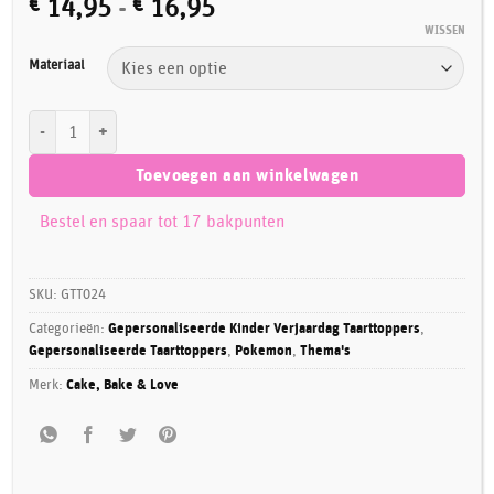
Prijsklasse:
€
14,95
-
€
16,95
€ 14,95
WISSEN
tot
Materiaal
€ 16,95
Gepersonaliseerde Taarttopper Pikachu aantal
Toevoegen aan winkelwagen
Bestel en spaar tot 17 bakpunten
SKU:
GTT024
Categorieën:
Gepersonaliseerde Kinder Verjaardag Taarttoppers
,
Gepersonaliseerde Taarttoppers
,
Pokemon
,
Thema's
Merk:
Cake, Bake & Love