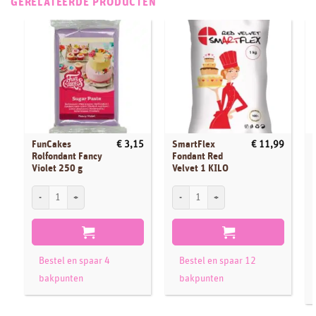
GERELATEERDE PRODUCTEN
FunCakes
SmartFlex
€
3,15
€
11,99
Rolfondant Fancy
Fondant Red
Violet 250 g
Velvet 1 KILO
FunCakes Rolfondant Fancy Violet 250 g aantal
SmartFlex Fondant Red Velvet 1 KILO aa
F
Bestel en spaar 4
Bestel en spaar 12
bakpunten
bakpunten