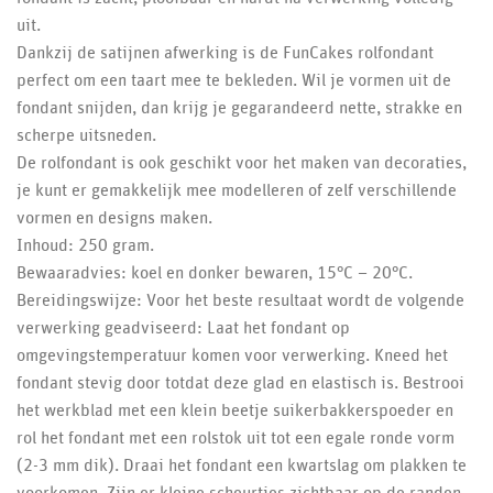
uit.
Dankzij de satijnen afwerking is de FunCakes rolfondant
perfect om een taart mee te bekleden. Wil je vormen uit de
fondant snijden, dan krijg je gegarandeerd nette, strakke en
scherpe uitsneden.
De rolfondant is ook geschikt voor het maken van decoraties,
je kunt er gemakkelijk mee modelleren of zelf verschillende
vormen en designs maken.
Inhoud: 250 gram.
Bewaaradvies: koel en donker bewaren, 15°C – 20°C.
Bereidingswijze: Voor het beste resultaat wordt de volgende
verwerking geadviseerd: Laat het fondant op
omgevingstemperatuur komen voor verwerking. Kneed het
fondant stevig door totdat deze glad en elastisch is. Bestrooi
het werkblad met een klein beetje suikerbakkerspoeder en
rol het fondant met een rolstok uit tot een egale ronde vorm
(2-3 mm dik). Draai het fondant een kwartslag om plakken te
voorkomen. Zijn er kleine scheurtjes zichtbaar op de randen