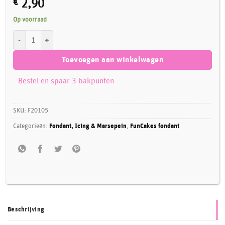
€
2,90
Op voorraad
FunCakes Rolfondant Elegant Ivory 250 g aantal
Toevoegen aan winkelwagen
Bestel en spaar 3 bakpunten
SKU:
F20105
Categorieën:
Fondant, Icing & Marsepein
,
FunCakes fondant
Beschrijving