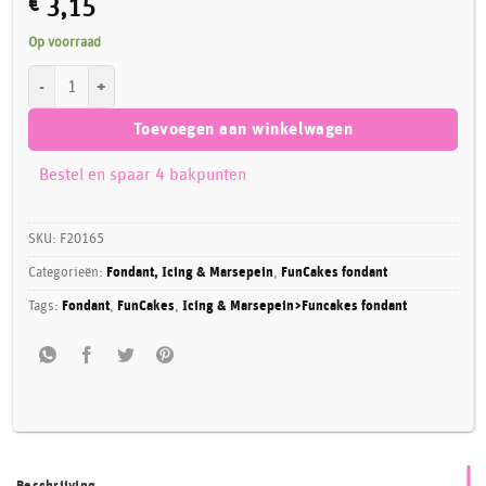
€
3,15
Op voorraad
FunCakes Rolfondant Natural Beige 250 g aantal
Toevoegen aan winkelwagen
Bestel en spaar 4 bakpunten
SKU:
F20165
Categorieën:
Fondant, Icing & Marsepein
,
FunCakes fondant
Tags:
Fondant
,
FunCakes
,
Icing & Marsepein>Funcakes fondant