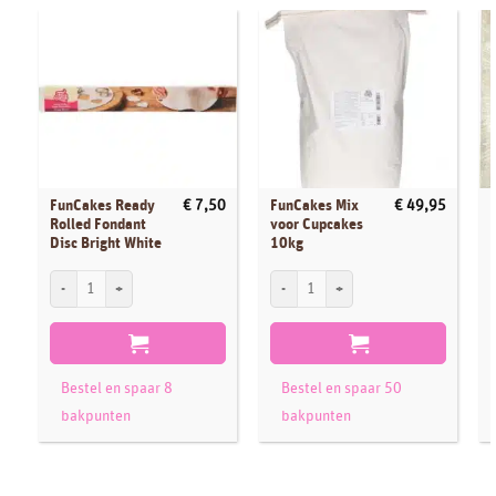
FunCakes Ready
FunCakes Mix
€
7,50
€
49,95
Rolled Fondant
voor Cupcakes
Disc Bright White
10kg
FunCakes Ready Rolled Fondant Disc Bright White aantal
FunCakes Mix voor Cupcakes 10kg aanta
F
Bestel en spaar 8
Bestel en spaar 50
bakpunten
bakpunten