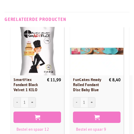
GERELATEERDE PRODUCTEN
SmartFlex
FunCakes Ready
€
11,99
€
8,40
Fondant Black
Rolled Fondant
Velvet 1 KILO
Disc Baby Blue
SmartFlex Fondant Black Velvet 1 KILO aantal
FunCakes Ready Rolled Fondant Disc Bab
S
Bestel en spaar 12
Bestel en spaar 9