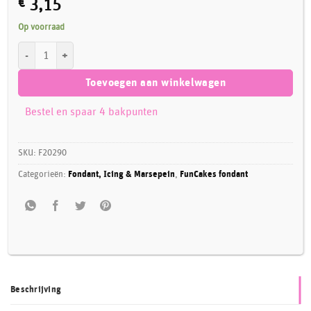
€
3,15
Op voorraad
FunCakes Rolfondant Chic Aubergine 250 g aantal
Toevoegen aan winkelwagen
Bestel en spaar 4 bakpunten
SKU:
F20290
Categorieën:
Fondant, Icing & Marsepein
,
FunCakes fondant
Beschrijving