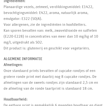
Ingrediënten:
Planaardige vezels, zetmeel, verdikkingsmiddel: E1422,
bevochtigingsmiddel: E422, aroma, natuurlijk aroma,
emulgator: E322 (SOJA).
Voor allergenen, zie de ingrediënten in hoofdletters.
Kan sporen bevatten van: melk, zwaveldioxide en sulfieten
(E220-E228) in concentraties van meer dan 10 mg/kg of 10
mg/l, uitgedrukt als SO2.
Dit product is: glutenvrij en geschikt voor vegetariërs.
ALGEMENE INFORMATIE
Afmetingen:
Onze standaard prints bevatten of cupcake rondjes of een
grotere ronde print met daarbij nog 8 cupcake rondjes. De
afmetingen van de sweets rondjes zijn standaard 2,5 cm en
de afmeting van de ronde taartprint is standaard 18 cm.
Houdbaarheid:
De eetbare print is gemakkelijk 6 maanden houdbaar en dient