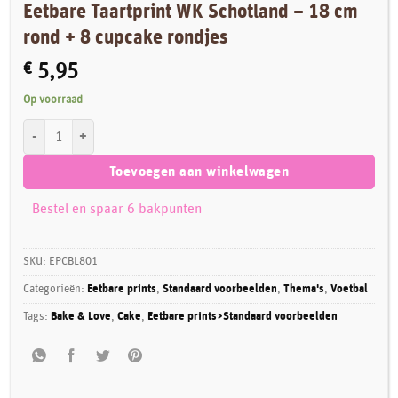
Eetbare Taartprint WK Schotland – 18 cm
rond + 8 cupcake rondjes
€
5,95
Op voorraad
Eetbare Taartprint WK Schotland – 18 cm rond + 8 cupcake rondjes aant
Toevoegen aan winkelwagen
Bestel en spaar 6 bakpunten
SKU:
EPCBL801
Categorieën:
Eetbare prints
,
Standaard voorbeelden
,
Thema's
,
Voetbal
Tags:
Bake & Love
,
Cake
,
Eetbare prints>Standaard voorbeelden