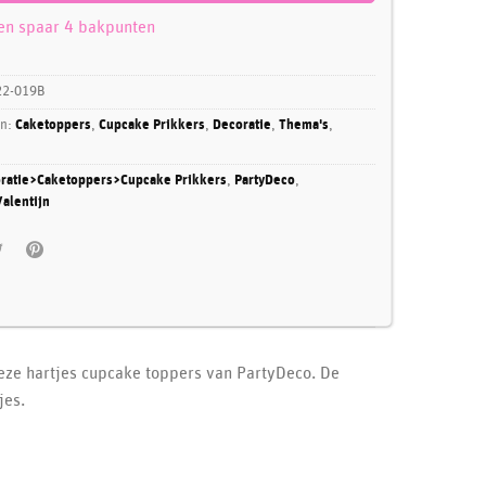
 en spaar 4 bakpunten
2-019B
ën:
Caketoppers
,
Cupcake Prikkers
,
Decoratie
,
Thema's
,
ratie>Caketoppers>Cupcake Prikkers
,
PartyDeco
,
alentijn
deze hartjes cupcake toppers van PartyDeco. De
jes.