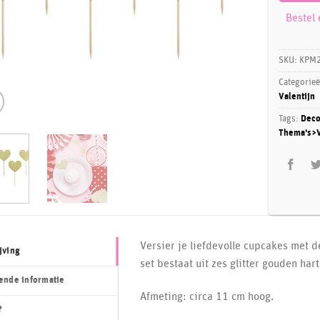
Bestel
SKU:
KPM2
Categorie
Valentijn
Tags:
Deco
Thema's>V
Versier je liefdevolle cupcakes met 
jving
set bestaat uit zes glitter gouden hart
ende informatie
Afmeting: circa 11 cm hoog.
?