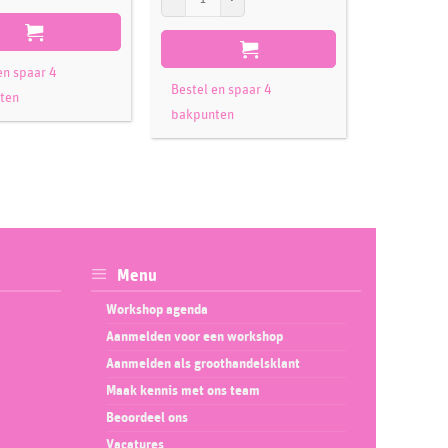
en spaar 4
Bestel en 
Bestel en spaar 4
ten
bakpunte
bakpunten
Menu
Workshop agenda
Aanmelden voor een workshop
Aanmelden als groothandelsklant
Maak kennis met ons team
Beoordeel ons
Vacatures