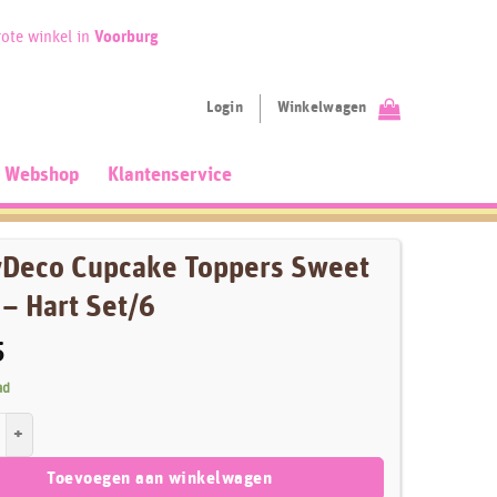
ote winkel in
Voorburg
Login
Winkelwagen
Webshop
Klantenservice
yDeco Cupcake Toppers Sweet
– Hart Set/6
5
ad
 Cupcake Toppers Sweet Love - Hart Set/6 aantal
Toevoegen aan winkelwagen