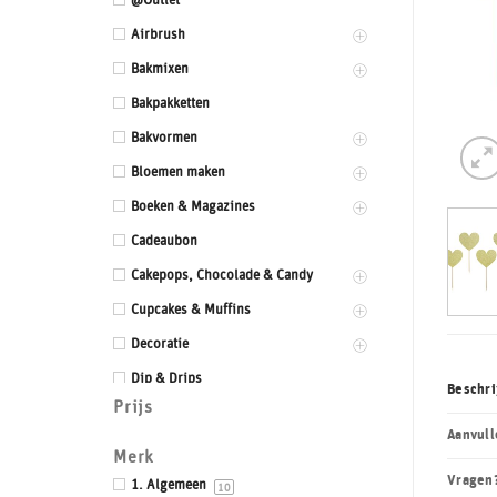
@Outlet
Airbrush
Bakmixen
Bakpakketten
Bakvormen
Bloemen maken
Boeken & Magazines
Cadeaubon
Cakepops, Chocolade & Candy
Cupcakes & Muffins
Decoratie
Dip & Drips
Beschri
Prijs
Dozen & Dummies
Aanvull
Drums & Boards
Merk
Vragen
Eetbaar kant
1. Algemeen
10