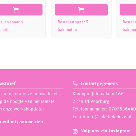
el en spaar 6
Bestel en spaar 5
Bestel 
punten
bakpunten
bakpun
wsbrief
Contactgegevens
e nu in voor onze nieuwsbrief
Koningin Julianalaan 166
op de hoogte van het laatste
2274 JN Voorburg
n onze workshopdata!
Telefoonnummer: 0707536440
Email: info@cakebakelove.nl
ik wil mij aanmelden
Volg ons via Instagram