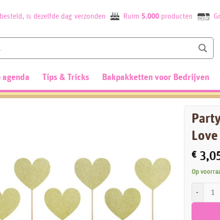
besteld, is dezelfde dag verzonden
Ruim
5.000
producten
Gr
 agenda
Tips & Tricks
Bakpakketten voor Bedrijven
Part
Love 
€
3,0
Op voorra
PartyDeco