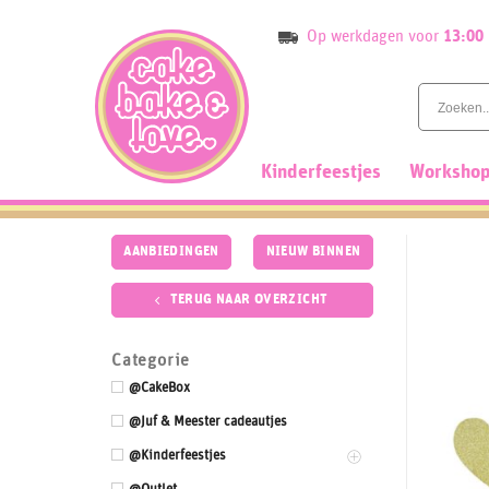
Skip
Op werkdagen voor
13:00
to
content
Kinderfeestjes
Workshop
AANBIEDINGEN
NIEUW BINNEN
TERUG NAAR OVERZICHT
Categorie
@CakeBox
@Juf & Meester cadeautjes
@Kinderfeestjes