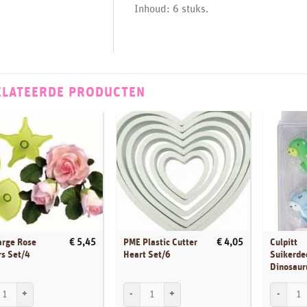
Inhoud: 6 stuks.
ELATEERDE PRODUCTEN
arge Rose
PME Plastic Cutter
Culpitt
€
5,45
€
4,05
rs Set/4
Heart Set/6
Suikerde
Dinosaur
rge Rose Cutters Set/4 aantal
PME Plastic Cutter Heart Set/6 aantal
Culpitt S