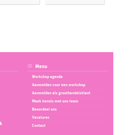
Menu
Workshop agenda
Aanmelden voor een workshop
Aanmelden als groothandelsklant
Maak kennis met ons team
Beoordeel ons
Vacatures
ok
Contact