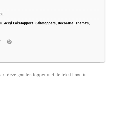
81
ën:
Acryl Caketoppers
,
Caketoppers
,
Decoratie
,
Thema's
,
aart deze gouden topper met de tekst Love in