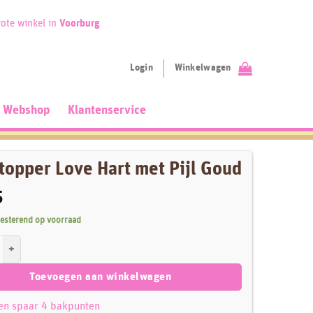
ote winkel in
Voorburg
Login
Winkelwagen
Webshop
Klantenservice
topper Love Hart met Pijl Goud
5
resterend op voorraad
r Love Hart met Pijl Goud aantal
Toevoegen aan winkelwagen
 en spaar 4 bakpunten