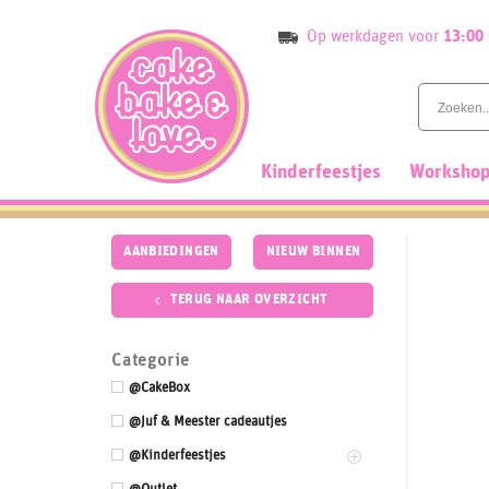
Skip
Op werkdagen voor
13:00
to
content
Kinderfeestjes
Workshop
AANBIEDINGEN
NIEUW BINNEN
TERUG NAAR OVERZICHT
Categorie
@CakeBox
@Juf & Meester cadeautjes
@Kinderfeestjes