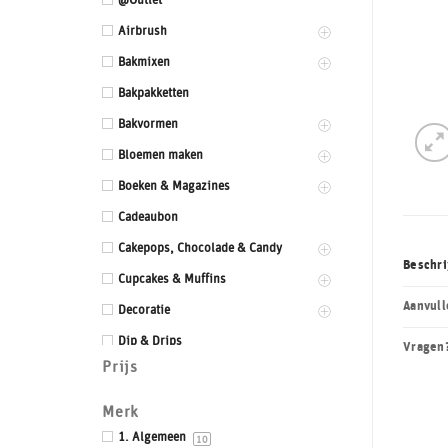
@Outlet
Airbrush
Bakmixen
Bakpakketten
Bakvormen
Bloemen maken
Boeken & Magazines
Cadeaubon
Cakepops, Chocolade & Candy
Beschri
Cupcakes & Muffins
Aanvull
Decoratie
Dip & Drips
Vragen
Prijs
Dozen & Dummies
Drums & Boards
Merk
Eetbaar kant
1. Algemeen
10