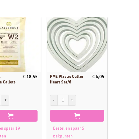
UIT
t
PME Plastic Cutter
Culpitt
€
18,55
€
4,05
e Callets
Heart Set/6
Suikerdecor
Baby Voetje
pk/24
Chocolade Callets Wit 1 kg aantal
PME Plastic Cutter Heart Set/6 aantal
ntal
Lees verde
Bestel en 
en spaar 19
Bestel en spaar 5
bakpunte
ten
bakpunten