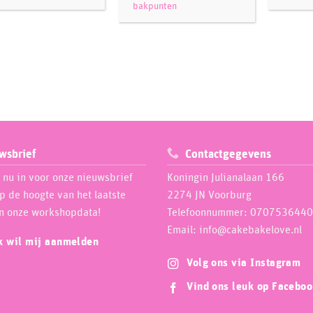
bakpunten
wsbrief
Contactgegevens
e nu in voor onze nieuwsbrief
Koningin Julianalaan 166
op de hoogte van het laatste
2274 JN Voorburg
n onze workshopdata!
Telefoonnummer: 0707536440
Email: info@cakebakelove.nl
ik wil mij aanmelden
Volg ons via Instagram
Vind ons leuk op Facebo