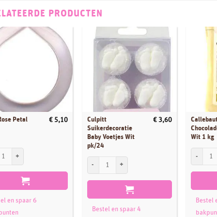
ELATEERDE PRODUCTEN
ose Petal
Culpitt
Callebau
€
5,10
€
3,60
Suikerdecoratie
Chocolad
Baby Voetjes Wit
Wit 1 kg
pk/24
se Petal set/5 aantal
Callebaut 
Culpitt Suikerdecoratie Baby Voetjes Wit pk/24 aa
el en spaar 6
Bestel 
Bestel en spaar 4
punten
bakpun