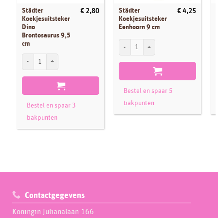
Städter
Städter
€
2,80
€
4,25
Koekjesuitsteker
Koekjesuitsteker
Dino
Eenhoorn 9 cm
Brontosaurus 9,5
Städter Koekjesuitsteker Eenhoorn 9 cm 
P
cm
Städter Koekjesuitsteker Dino Brontosaurus 9,5 cm aantal
Bestel en spaar 5
bakpunten
Bestel en spaar 3
bakpunten
Contactgegevens
Koningin Julianalaan 166