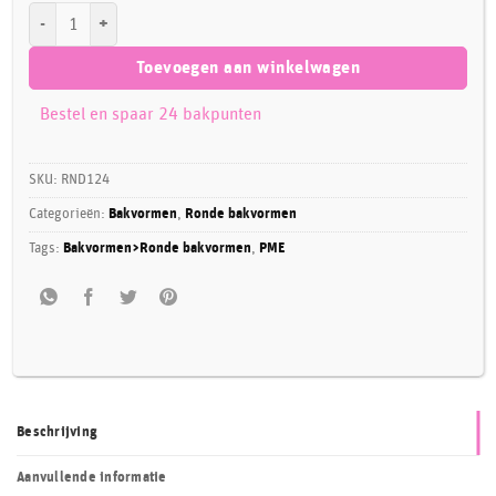
PME Extra Deep Round Cake Pan 30 x 10cm aantal
Toevoegen aan winkelwagen
Bestel en spaar 24 bakpunten
SKU:
RND124
Categorieën:
Bakvormen
,
Ronde bakvormen
Tags:
Bakvormen>Ronde bakvormen
,
PME
Beschrijving
Aanvullende informatie