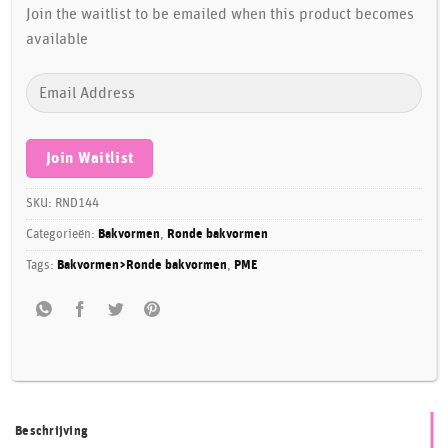
Join the waitlist to be emailed when this product becomes
available
Enter
your
email
address
Join Waitlist
to
join
SKU:
RND144
the
Categorieën:
Bakvormen
,
Ronde bakvormen
waitlist
Tags:
Bakvormen>Ronde bakvormen
,
PME
for
this
product
Beschrijving