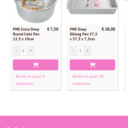
PME Extra Deep
PME Deep
€
7,50
€
28,00
Round Cake Pan
Oblong Pan 27,5
12,5 x 10cm
x 37,5 x 7,5cm
PME Extra Deep Round Cake Pan 12,5 x 10cm aantal
PME Deep Oblong Pan 27,5 x 37,5 x 7,5
P
Bestel en spaar 8
Bestel en spaar 28
bakpunten
bakpunten