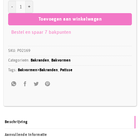
Patisse Mini Sloffenrand Verstelbaar 16-21cm aantal
Toevoegen aan winkelwagen
Bestel en spaar 7 bakpunten
SKU:
P02169
Categorieën:
Bakranden
,
Bakvormen
Tags:
Bakvormen>Bakranden
,
Patisse
Beschrijving
Aanvullende informatie