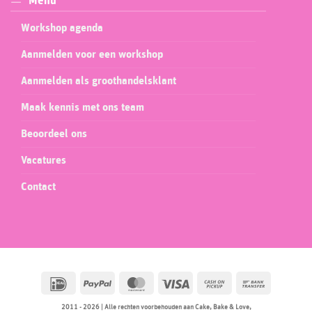
Menu
Workshop agenda
Aanmelden voor een workshop
Aanmelden als groothandelsklant
Maak kennis met ons team
Beoordeel ons
Vacatures
Contact
IDeal
PayPal
MasterCard
Visa
Cash
Bank
on
Transfer
2011 - 2026 | Alle rechten voorbehouden aan Cake, Bake & Love,