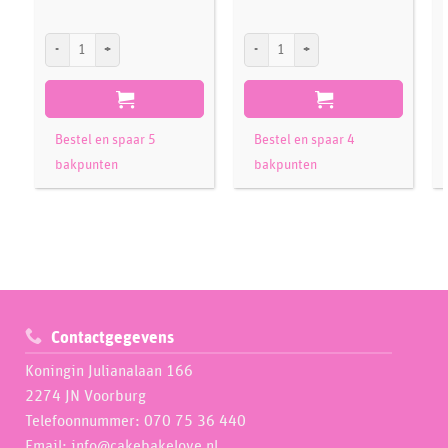
PME Cake Box 32,5x32,5x15cm aantal
PME Cake Box 22,5x22,5x15cm aantal
P
Bestel en spaar 5
Bestel en spaar 4
bakpunten
bakpunten
Contactgegevens
Koningin Julianalaan 166
2274 JN Voorburg
Telefoonnummer: 070 75 36 440
Email: info@cakebakelove.nl