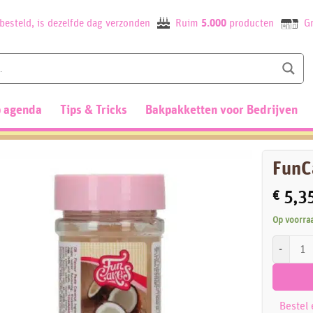
besteld, is dezelfde dag verzonden
Ruim
5.000
producten
Gr
 agenda
Tips & Tricks
Bakpakketten voor Bedrijven
FunC
€
5,3
Op voorra
FunCakes 
Bestel