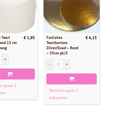
 Taart
FunCakes
FunCakes C
€
1,95
€
4,15
ond 15 cm
Taartkartons
Doos 6 – Wi
hoog
Zilver/Goud – Rond
– 35cm pk/3
ntal
Taart Dummy rond 15 cm - 10 cm hoog aantal
FunCakes Cup
FunCakes Taartkartons Zilver/Goud - Rond - 35cm pk/
en spaar 2
Bestel en 
Bestel en spaar 5
ten
bakpunte
bakpunten