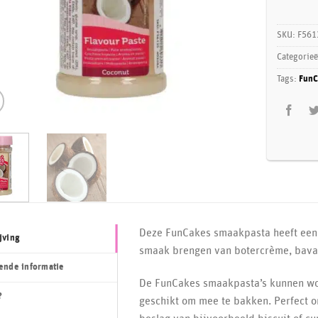
SKU:
F561
Categorie
Tags:
FunC
Deze FunCakes smaakpasta heeft een h
jving
smaak brengen van botercrème, bavaro
ende informatie
De FunCakes smaakpasta’s kunnen wo
?
geschikt om mee te bakken. Perfect o