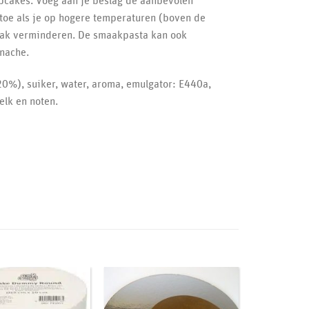
upcakes. Voeg aan je beslag de aanbevolen
toe als je op hogere temperaturen (boven de
aak verminderen. De smaakpasta kan ook
nache.
20%), suiker, water, aroma, emulgator: E440a,
elk en noten.