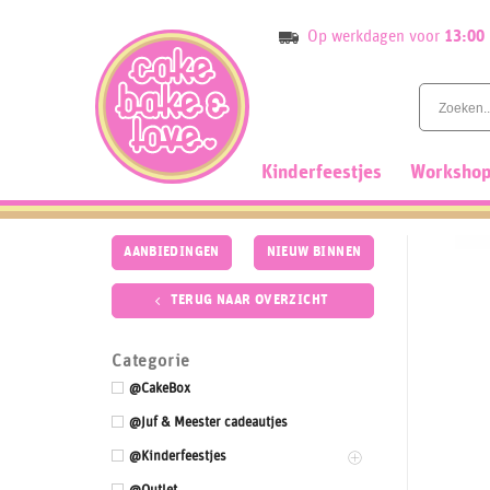
Skip
Op werkdagen voor
13:00
to
content
Kinderfeestjes
Workshop
AANBIEDINGEN
NIEUW BINNEN
TERUG NAAR OVERZICHT
Categorie
@CakeBox
@Juf & Meester cadeautjes
@Kinderfeestjes