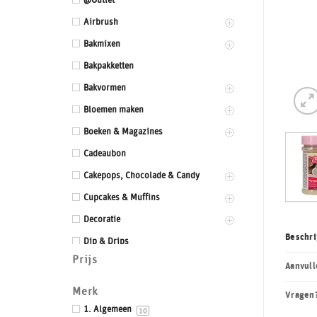
@Outlet
Airbrush
Bakmixen
Bakpakketten
Bakvormen
Bloemen maken
Boeken & Magazines
Cadeaubon
Cakepops, Chocolade & Candy
Cupcakes & Muffins
Decoratie
Beschri
Dip & Drips
Prijs
Dozen & Dummies
Aanvull
Drums & Boards
Merk
Vragen
Eetbaar kant
1. Algemeen
10