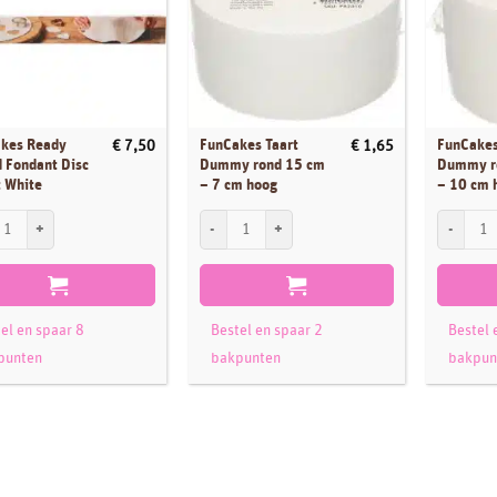
kes Ready
FunCakes Taart
FunCakes
€
7,50
€
1,65
d Fondant Disc
Dummy rond 15 cm
Dummy r
t White
– 7 cm hoog
– 10 cm 
es Ready Rolled Fondant Disc Bright White aantal
FunCakes Taart Dummy rond 15 cm - 7 cm hoog aa
FunCakes 
el en spaar 8
Bestel en spaar 2
Bestel 
punten
bakpunten
bakpun