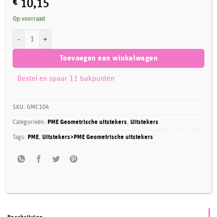
€
10,15
Op voorraad
PME Geometric Multicutter Hexagon Set/3 aantal
Toevoegen aan winkelwagen
Bestel en spaar 11 bakpunten
SKU:
GMC104
Categorieën:
PME Geometrische uitstekers
,
Uitstekers
Tags:
PME
,
Uitstekers>PME Geometrische uitstekers