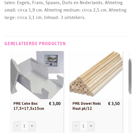
talen: Engels, Frans, Spaans, Duits en Nederlands. Afmeting
small: circa 1,9 cm. Afmeting medium: circa 2,5 cm. Afmeting
large: circa 3,1 cm. Inhoud: 3 uitstekers.
GERELATEERDE PRODUCTEN
PME Cake Box
PME Dowel Rods
€
3,00
€
3,50
17,5×17,5x15cm
Hout pk/12
PME Cake Box 17,5x17,5x15cm aantal
PME Dowel Rods Hout pk/12 aantal
P