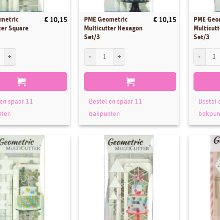
metric
PME Geometric
PME Geo
€
10,15
€
10,15
ter Square
Multicutter Hexagon
Multicut
Set/3
Set/3
tric Multicutter Square Set/3 aantal
PME Geometric Multicutter Hexagon Set/3 aantal
PME Geome
 en spaar 11
Bestel en spaar 11
Bestel 
nten
bakpunten
bakpun