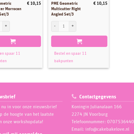
metric
PME Geometric
€
10,15
€
10,15
ter Morrocan
Multicutter Right
Set/3
Angled Set/3
tric Multicutter Morrocan Lantern Set/3 aantal
PME Geometric Multicutter Right Angled Set/3 aant
 en spaar 11
Bestel en spaar 11
nten
bakpunten
wsbrief
Contactgegevens
e nu in voor onze nieuwsbrief
Koningin Julianalaan 166
op de hoogte van het laatste
2274 JN Voorburg
n onze workshopdata!
Telefoonnummer: 0707536440
Email: info@cakebakelove.nl