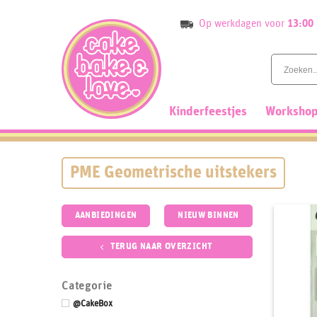
Skip
Op werkdagen voor
13:00
to
content
Kinderfeestjes
Workshop
PME Geometrische uitstekers
AANBIEDINGEN
NIEUW BINNEN
TERUG NAAR OVERZICHT
Categorie
@CakeBox