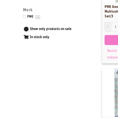
PME Geo
Drums & Boards
Merk
Multicut
Eetbaar kant
Set/3
PME
10
Eetbare prints
PME Geome
Show only products on sale
Fondant, Icing & Marsepein
In stock only
Gepersonaliseerde Taarttoppers
Gereedschappen & Materialen
Bestel
Icing
bakpu
Impressie en Embossing matten & stempels
Ingrediënten
Isomalt
Kleurstoffen
Siliconen mallen
Smaakstoffen
Standaards