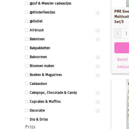
@Juf & Meester cadeautjes
PME Geo
@Kinderfeestjes
Multicut
@Outlet
Set/3
Airbrush
PME Geome
Bakmixen
Bakpakketten
Bakvormen
Bestel
Bloemen maken
bakpu
Boeken & Magazines
Cadeaubon
Cakepops, Chocolade & Candy
Cupcakes & Muffins
Decoratie
Dip & Drips
Prijs
Dozen & Dummies