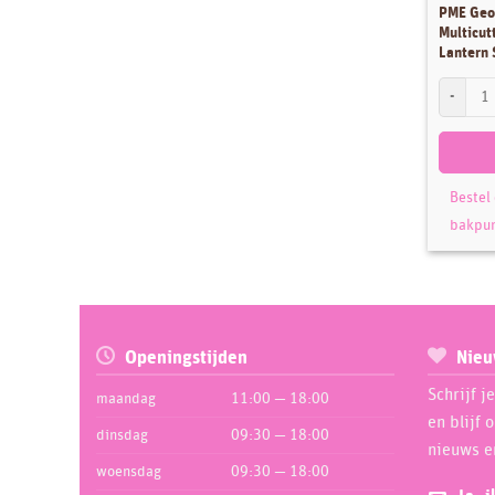
PME Geo
Stencils
Multicut
Sugar Press
Lantern 
Thema's
PME Geome
Uitdeelzakjes
Uitstekers
Workshops
Bestel
bakpu
Openingstijden
Nieu
Schrijf j
maandag
11:00 — 18:00
en blijf 
dinsdag
09:30 — 18:00
nieuws e
woensdag
09:30 — 18:00