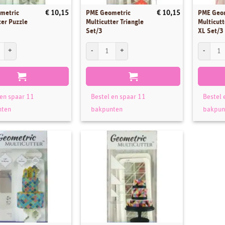
metric
PME Geometric
PME Geo
€
10,15
€
10,15
ter Puzzle
Multicutter Triangle
Multicut
Set/3
XL Set/3
tric Multicutter Puzzle Set/3 aantal
PME Geometric Multicutter Triangle Set/3 aantal
PME Geome
 en spaar 11
Bestel en spaar 11
Bestel 
nten
bakpunten
bakpun