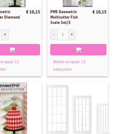
metric
PME Geometric
€
10,15
€
10,15
ter Diamond
Multicutter Fish
Scale Set/3
tric Multicutter Diamond Set/3 aantal
PME Geometric Multicutter Fish Scale Set/3 aantal
en spaar 11
Bestel en spaar 11
ten
bakpunten