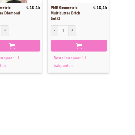
metric
PME Geometric
€
10,15
€
10,15
ter Diamond
Multicutter Brick
Set/3
tric Multicutter Diamond XL Set/3 aantal
PME Geometric Multicutter Brick Set/3 aantal
en spaar 11
Bestel en spaar 11
ten
bakpunten