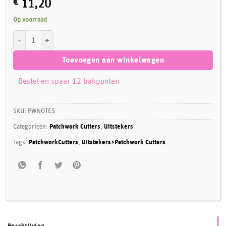
€
11,20
Op voorraad
Patchwork Cutter Extra Large Music Notes aantal
Toevoegen aan winkelwagen
Bestel en spaar 12 bakpunten
SKU:
PWNOTES
Categorieën:
Patchwork Cutters
,
Uitstekers
Tags:
PatchworkCutters
,
Uitstekers>Patchwork Cutters