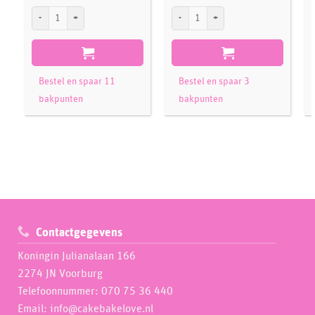
Städter Metaal Uitstekers Cijfers set/9 aantal
Städter Koekjesuitsteker Wolk 6 cm aant
S
Bestel en spaar 11
Bestel en spaar 3
bakpunten
bakpunten
Contactgegevens
Koningin Julianalaan 166
2274 JN Voorburg
Telefoonnummer: 070 75 36 440
Email: info@cakebakelove.nl