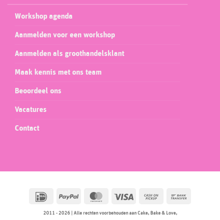
Workshop agenda
Aanmelden voor een workshop
Aanmelden als groothandelsklant
Maak kennis met ons team
Beoordeel ons
Vacatures
Contact
IDeal
PayPal
MasterCard
Visa
Cash
Bank
on
Transfer
2011 - 2026 | Alle rechten voorbehouden aan Cake, Bake & Love,
Pickup