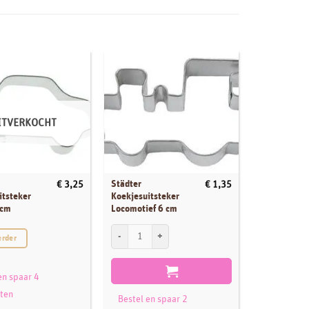
ITVERKOCHT
Städter
Städter
€
3,25
€
1,35
itsteker
Koekjesuitsteker
Koekjesuits
 cm
Locomotief 6 cm
Koningsvis 
Städter Koekjesuitsteker Locomotief 6 cm aantal
Städter Koekj
erder
en spaar 4
ten
Bestel en spaar 2
Bestel en 