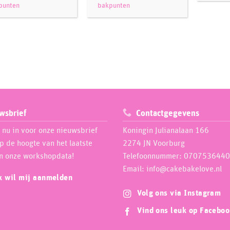
punten
bakpunten
wsbrief
Contactgegevens
e nu in voor onze nieuwsbrief
Koningin Julianalaan 166
op de hoogte van het laatste
2274 JN Voorburg
n onze workshopdata!
Telefoonnummer: 0707536440
Email: info@cakebakelove.nl
ik wil mij aanmelden
Volg ons via Instagram
Vind ons leuk op Facebo