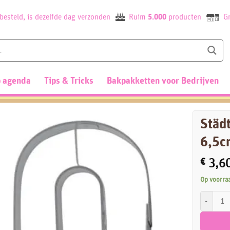
besteld, is dezelfde dag verzonden
Ruim
5.000
producten
Gr
 agenda
Tips & Tricks
Bakpakketten voor Bedrijven
Städt
6,5c
€
3,6
Op voorra
Städter Ko