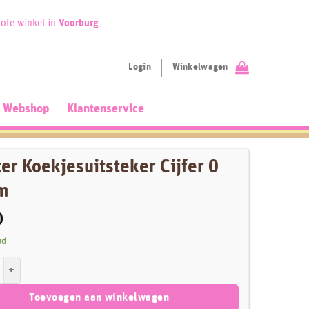
ote winkel in
Voorburg
Login
Winkelwagen
Webshop
Klantenservice
er Koekjesuitsteker Cijfer 0
m
0
ad
ekjesuitsteker Cijfer 0 6,5cm aantal
Toevoegen aan winkelwagen