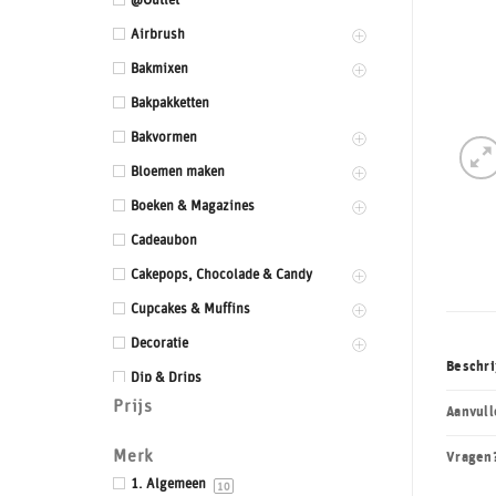
@Outlet
Airbrush
Bakmixen
Bakpakketten
Bakvormen
Bloemen maken
Boeken & Magazines
Cadeaubon
Cakepops, Chocolade & Candy
Cupcakes & Muffins
Decoratie
Beschri
Dip & Drips
Prijs
Dozen & Dummies
Aanvull
Drums & Boards
Merk
Vragen
Eetbaar kant
1. Algemeen
10