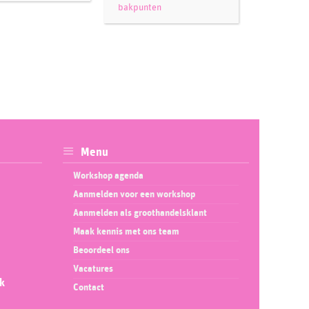
bakpunten
bakpunte
Menu
Workshop agenda
Aanmelden voor een workshop
Aanmelden als groothandelsklant
Maak kennis met ons team
Beoordeel ons
Vacatures
ok
Contact