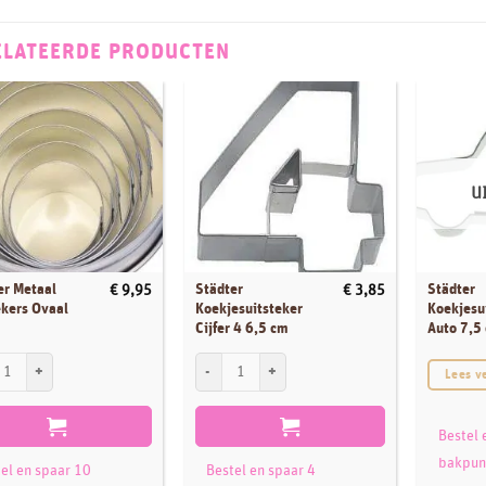
ELATEERDE PRODUCTEN
U
er Metaal
Städter
Städter
€
9,95
€
3,85
ekers Ovaal
Koekjesuitsteker
Koekjesu
Cijfer 4 6,5 cm
Auto 7,5
r Metaal Uitstekers Ovaal set/6 aantal
Städter Koekjesuitsteker Cijfer 4 6,5 cm aantal
Lees v
Bestel 
bakpun
el en spaar 10
Bestel en spaar 4