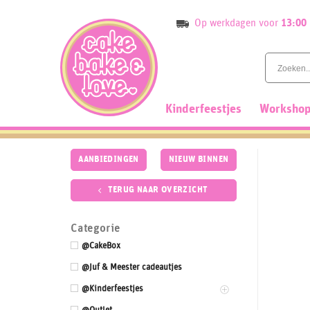
Skip
Op werkdagen voor
13:00
to
content
Kinderfeestjes
Workshop
AANBIEDINGEN
NIEUW BINNEN
TERUG NAAR OVERZICHT
Categorie
@CakeBox
@Juf & Meester cadeautjes
@Kinderfeestjes